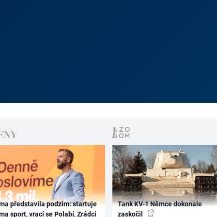
ma představila podzim: startuje
Tank KV-1 Němce dokonale
ma sport, vrací se Polabí, Zrádci
zaskočil