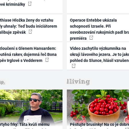
ové kriminálky
thiase Hložka ženy do vztahu
Operace Entebbe ukázala
dy uhnaly: Teď budu iniciátorem
schopnosti Izraele. Při
 slibuje zpěvák
osvobozování rukojmích padl br
premiéra
zloučení s Glenem Hansardem:
Video zachytilo výzkumníka na
outěná rakev, dojemná řeč Bona
okraji lávového jezera. Je to jak
zpěv Irglové s Vedderem
pohled do Slunce, hlásil vzruše
rtyho frky: Táta kvůli mému
Pěstujte brusinky! Na co je dobr