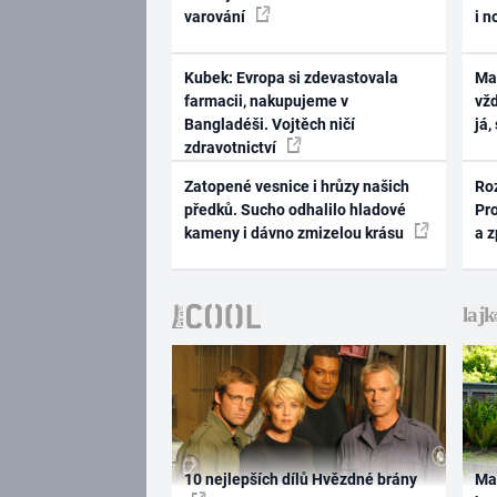
varování
i n
Kubek: Evropa si zdevastovala
Ma
farmacii, nakupujeme v
vž
Bangladéši. Vojtěch ničí
já,
zdravotnictví
Zatopené vesnice i hrůzy našich
Ro
předků. Sucho odhalilo hladové
Pr
kameny i dávno zmizelou krásu
a 
10 nejlepších dílů Hvězdné brány
Ma