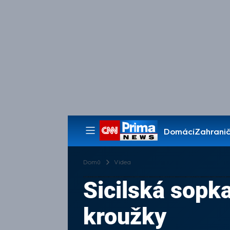
Domácí
Zahranič
Pořady
Domů
Videa
Sicilská sopk
kroužky