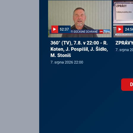
52:37
24:5
360° (TV), 7.8. v 22:00 - R.
ZPRÁVY,
Koten, J. Pospíšil, J. Šídlo,
7. srpna 2
M. Stoniš
7. srpna 2026 22:00
D