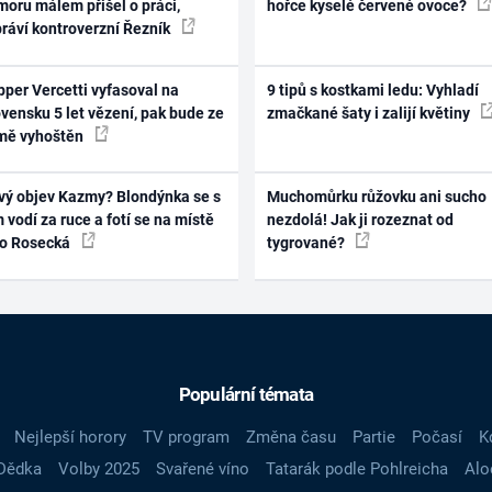
oru málem přišel o práci,
hořce kyselé červené ovoce?
práví kontroverzní Řezník
per Vercetti vyfasoval na
9 tipů s kostkami ledu: Vyhladí
vensku 5 let vězení, pak bude ze
zmačkané šaty i zalijí květiny
mě vyhoštěn
vý objev Kazmy? Blondýnka se s
Muchomůrku růžovku ani sucho
 vodí za ruce a fotí se na místě
nezdolá! Jak ji rozeznat od
ko Rosecká
tygrované?
Populární témata
Nejlepší horory
TV program
Změna času
Partie
Počasí
K
Dědka
Volby 2025
Svařené víno
Tatarák podle Pohlreicha
Alo