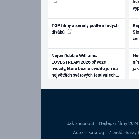
hum
vy
TOP filmy a seriály podle mladých
Rap
diváků
Slo
ze
Nejen Robbie Williams.
No
LOVESTREAM 2026 přiveze
ním
hvězdy, které běžně uvidíte jen na
ja
největších světových festivalech
Jak zhubnout
Nejlepší filmy 2024
Auto – katalog
7 pádů Honzy 