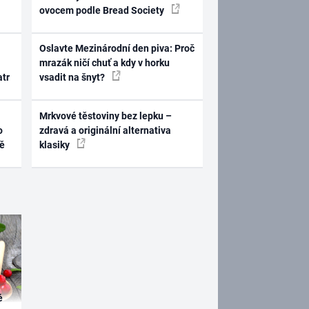
ovocem podle Bread Society
Oslavte Mezinárodní den piva: Proč
mrazák ničí chuť a kdy v horku
atr
vsadit na šnyt?
Mrkvové těstoviny bez lepku –
o
zdravá a originální alternativa
ně
klasiky
é