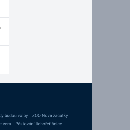
dy budou volby
ZOO Nové začátky
e vera
Pěstování lichořeřišnice