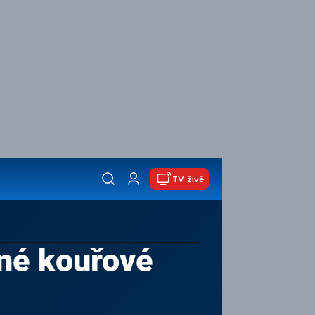
TV živě
cné kouřové