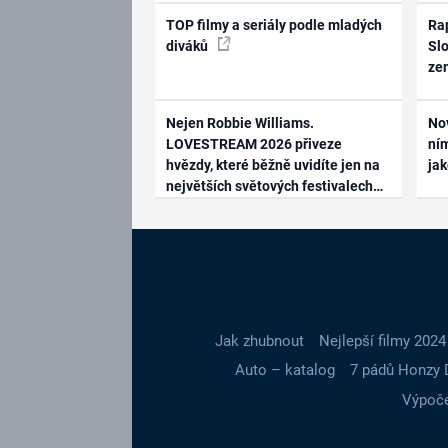
TOP filmy a seriály podle mladých
Rap
diváků
Slo
ze
Nejen Robbie Williams.
No
LOVESTREAM 2026 přiveze
ním
hvězdy, které běžně uvidíte jen na
ja
největších světových festivalech
Jak zhubnout
Nejlepší filmy 2024
Auto – katalog
7 pádů Honzy 
Výpoče