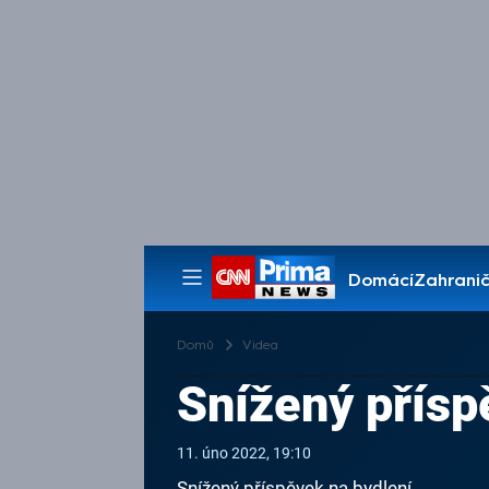
Domácí
Zahranič
Pořady
Domů
Videa
Snížený přísp
11. úno 2022, 19:10
Snížený příspěvek na bydlení