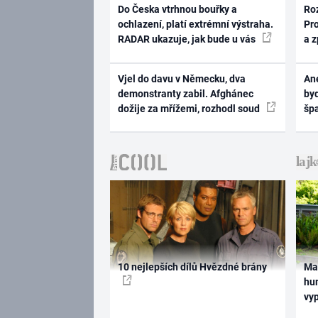
Do Česka vtrhnou bouřky a
Ro
ochlazení, platí extrémní výstraha.
Pr
RADAR ukazuje, jak bude u vás
a 
Vjel do davu v Německu, dva
Ane
demonstranty zabil. Afghánec
byd
dožije za mřížemi, rozhodl soud
šp
10 nejlepších dílů Hvězdné brány
Ma
hum
vy