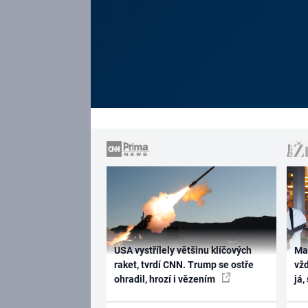
USA vystřílely většinu klíčových
Ma
raket, tvrdí CNN. Trump se ostře
vž
ohradil, hrozí i vězením
já,