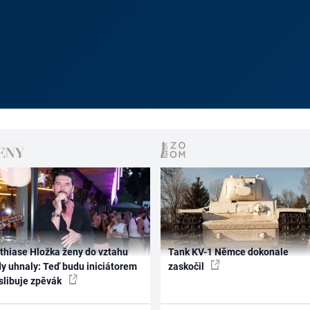
thiase Hložka ženy do vztahu
Tank KV-1 Němce dokonale
dy uhnaly: Teď budu iniciátorem
zaskočil
 slibuje zpěvák