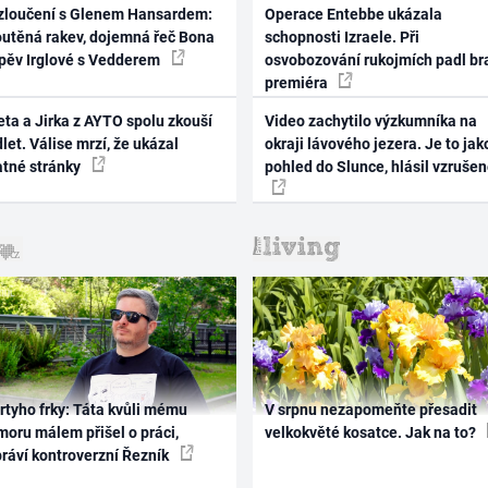
zloučení s Glenem Hansardem:
Operace Entebbe ukázala
outěná rakev, dojemná řeč Bona
schopnosti Izraele. Při
zpěv Irglové s Vedderem
osvobozování rukojmích padl br
premiéra
ta a Jirka z AYTO spolu zkouší
Video zachytilo výzkumníka na
let. Válise mrzí, že ukázal
okraji lávového jezera. Je to jak
atné stránky
pohled do Slunce, hlásil vzruše
rtyho frky: Táta kvůli mému
V srpnu nezapomeňte přesadit
oru málem přišel o práci,
velkokvěté kosatce. Jak na to?
práví kontroverzní Řezník