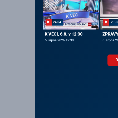
24:04
29:5
K VĚCI, 6.8. v 12:30
ZPRÁVY,
6. srpna 2026 12:30
6. srpna 2
D