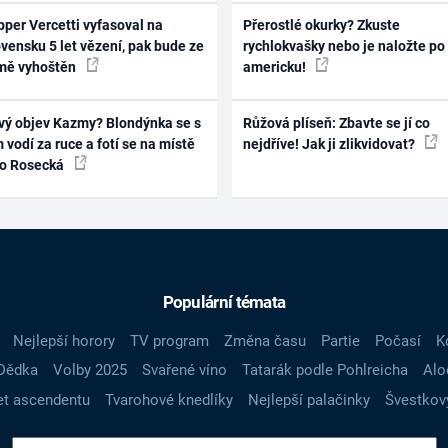
per Vercetti vyfasoval na
Přerostlé okurky? Zkuste
vensku 5 let vězení, pak bude ze
rychlokvašky nebo je naložte po
mě vyhoštěn
americku!
vý objev Kazmy? Blondýnka se s
Růžová plíseň: Zbavte se jí co
 vodí za ruce a fotí se na místě
nejdříve! Jak ji zlikvidovat?
ko Rosecká
Populární témata
Nejlepší horory
TV program
Změna času
Partie
Počasí
K
Dědka
Volby 2025
Svařené víno
Tatarák podle Pohlreicha
Alo
t ascendentu
Tvarohové knedlíky
Nejlepší palačinky
Švestkov