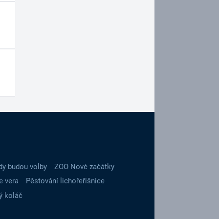
dy budou volby
ZOO Nové začátky
e vera
Pěstování lichořeřišnice
ý koláč