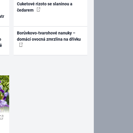
Cuketové rizoto se slaninou a
čedarem
atr
Borůvkovo-tvarohové nanuky –
o
domácí ovocná zmrzlina na dřívku
ně