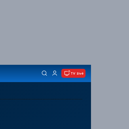
TV živě