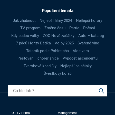
Populární témata
Jak zhubnout
Nejlepší filmy 2024
Nejlepší horory
TV program
Změna času
Partie
Počasí
Kdy budou volby
ZOO Nové začátky
Auto – katalog
7 pádů Honzy Dědka
Volby 2025
Svařené víno
Tatarák podle Pohlreicha
Aloe vera
Pěstování lichořeřišnice
Výpočet ascendentu
Tvarohové knedlíky
Nejlepší palačinky
Švestkový koláč
O FTV Prima
Management