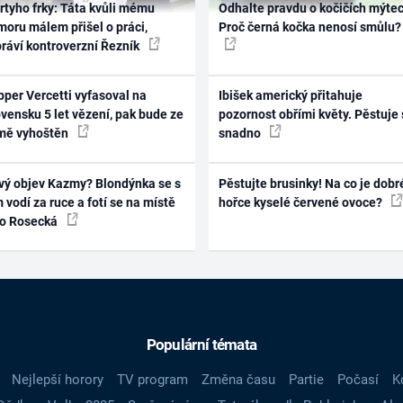
rtyho frky: Táta kvůli mému
Odhalte pravdu o kočičích mýtec
oru málem přišel o práci,
Proč černá kočka nenosí smůlu?
práví kontroverzní Řezník
per Vercetti vyfasoval na
Ibišek americký přitahuje
vensku 5 let vězení, pak bude ze
pozornost obřími květy. Pěstuje 
mě vyhoštěn
snadno
vý objev Kazmy? Blondýnka se s
Pěstujte brusinky! Na co je dobr
 vodí za ruce a fotí se na místě
hořce kyselé červené ovoce?
ko Rosecká
Populární témata
Nejlepší horory
TV program
Změna času
Partie
Počasí
K