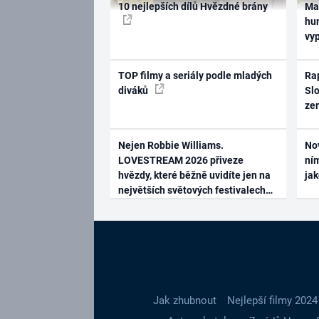
10 nejlepších dílů Hvězdné brány
Ma
hum
vy
TOP filmy a seriály podle mladých
Rap
diváků
Slo
ze
Nejen Robbie Williams.
No
LOVESTREAM 2026 přiveze
ním
hvězdy, které běžně uvidíte jen na
ja
největších světových festivalech
Jak zhubnout
Nejlepší filmy 2024