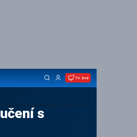
TV živě
oučení s