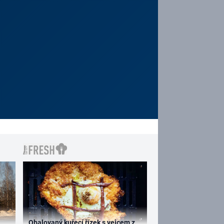
Obalovaný kuřecí řízek s vejcem z