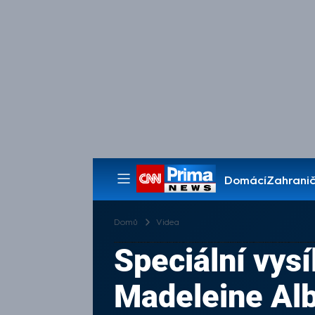
Domácí
Zahranič
Pořady
Domů
Videa
Speciální vysí
Madeleine Alb