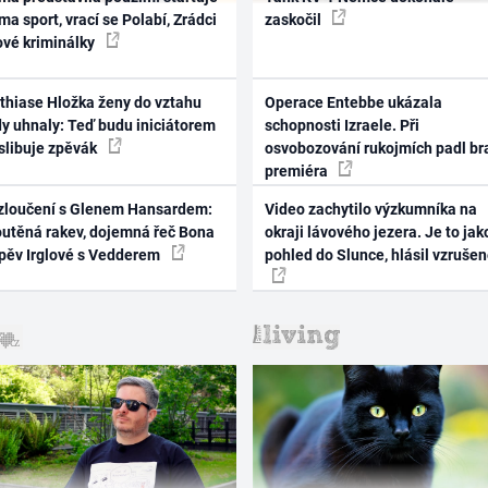
ma sport, vrací se Polabí, Zrádci
zaskočil
ové kriminálky
thiase Hložka ženy do vztahu
Operace Entebbe ukázala
dy uhnaly: Teď budu iniciátorem
schopnosti Izraele. Při
 slibuje zpěvák
osvobozování rukojmích padl br
premiéra
zloučení s Glenem Hansardem:
Video zachytilo výzkumníka na
outěná rakev, dojemná řeč Bona
okraji lávového jezera. Je to jak
zpěv Irglové s Vedderem
pohled do Slunce, hlásil vzruše