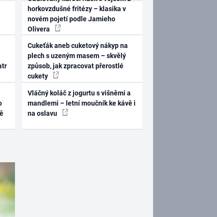
horkovzdušné fritézy – klasika v
novém pojetí podle Jamieho
Olivera
Cukeťák aneb cuketový nákyp na
plech s uzeným masem – skvělý
atr
způsob, jak zpracovat přerostlé
cukety
Vláčný koláč z jogurtu s višněmi a
o
mandlemi – letní moučník ke kávě i
ně
na oslavu