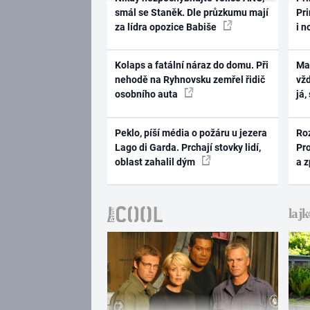
smál se Staněk. Dle průzkumu mají
Pri
za lídra opozice Babiše
i n
Kolaps a fatální náraz do domu. Při
Ma
nehodě na Ryhnovsku zemřel řidič
vž
osobního auta
já,
Peklo, píší média o požáru u jezera
Ro
Lago di Garda. Prchají stovky lidí,
Pr
oblast zahalil dým
a 