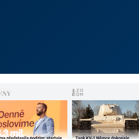
ma představila podzim: startuje
Tank KV-1 Němce dokonale