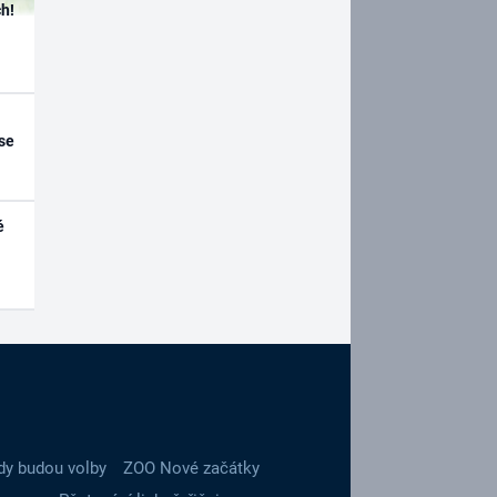
h!
se
é
dy budou volby
ZOO Nové začátky