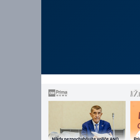
Nikdy nezpochybňujte voliče ANO,
Pri