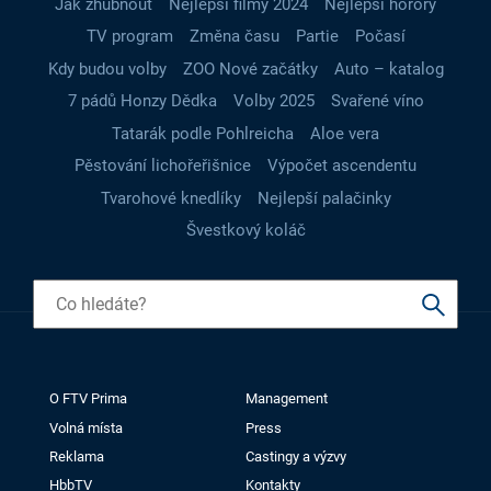
Jak zhubnout
Nejlepší filmy 2024
Nejlepší horory
TV program
Změna času
Partie
Počasí
Kdy budou volby
ZOO Nové začátky
Auto – katalog
7 pádů Honzy Dědka
Volby 2025
Svařené víno
Tatarák podle Pohlreicha
Aloe vera
Pěstování lichořeřišnice
Výpočet ascendentu
Tvarohové knedlíky
Nejlepší palačinky
Švestkový koláč
O FTV Prima
Management
Volná místa
Press
Reklama
Castingy a výzvy
HbbTV
Kontakty