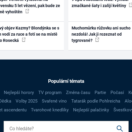
vensku 5 let vězení, pak bude ze
zmačkané šaty i zalijí květiny
mě vyhoštěn
vý objev Kazmy? Blondýnka se s
Muchomůrku růžovku ani sucho
 vodí za ruce a fotí se na místě
nezdolá! Jak ji rozeznat od
ko Rosecká
tygrované?
Populární témata
Nejlepší horory
TV program
Změna času
Partie
Počasí
K
Dědka
Volby 2025
Svařené víno
Tatarák podle Pohlreicha
Alo
t ascendentu
Tvarohové knedlíky
Nejlepší palačinky
Švestkov