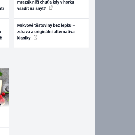
mrazák ničí chuť a kdy v horku
atr
vsadit na šnyt?
Mrkvové těstoviny bez lepku –
o
zdravá a originální alternativa
ně
klasiky
é