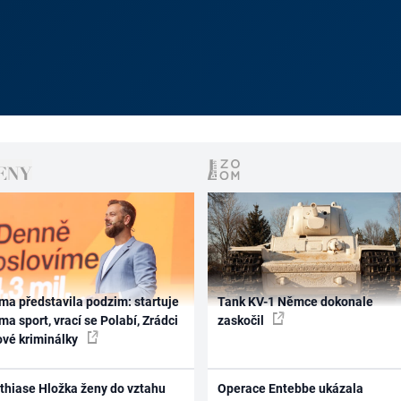
ma představila podzim: startuje
Tank KV-1 Němce dokonale
ma sport, vrací se Polabí, Zrádci
zaskočil
ové kriminálky
thiase Hložka ženy do vztahu
Operace Entebbe ukázala