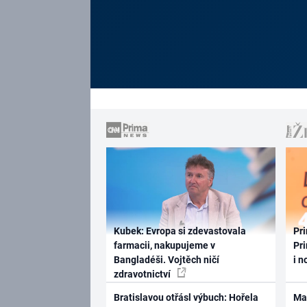
Kubek: Evropa si zdevastovala
Pri
farmacii, nakupujeme v
Pri
Bangladéši. Vojtěch ničí
i n
zdravotnictví
Bratislavou otřásl výbuch: Hořela
Ma