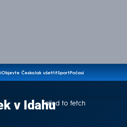
í
Objevte Česko
Jak ušetřit
Sport
Počasí
ek v Idahu
Failed to fetch