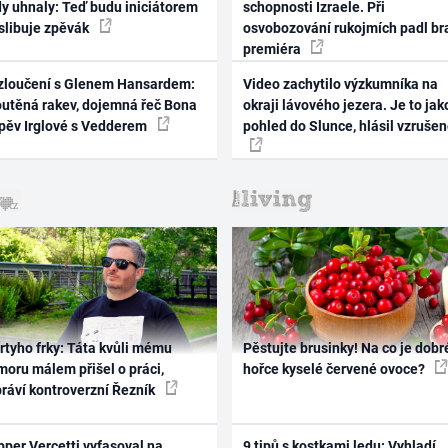
dy uhnaly: Teď budu iniciátorem
schopnosti Izraele. Při
 slibuje zpěvák
osvobozování rukojmích padl br
premiéra
zloučení s Glenem Hansardem:
Video zachytilo výzkumníka na
outěná rakev, dojemná řeč Bona
okraji lávového jezera. Je to jak
zpěv Irglové s Vedderem
pohled do Slunce, hlásil vzruše
rtyho frky: Táta kvůli mému
Pěstujte brusinky! Na co je dobr
oru málem přišel o práci,
hořce kyselé červené ovoce?
práví kontroverzní Řezník
per Vercetti vyfasoval na
9 tipů s kostkami ledu: Vyhladí