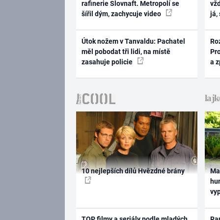
rafinerie Slovnaft. Metropolí se
vž
šířil dým, zachycuje video
já,
Útok nožem v Tanvaldu: Pachatel
Ro
měl pobodat tři lidi, na místě
Pr
zasahuje policie
a 
10 nejlepších dílů Hvězdné brány
Ma
hum
vy
TOP filmy a seriály podle mladých
Rap