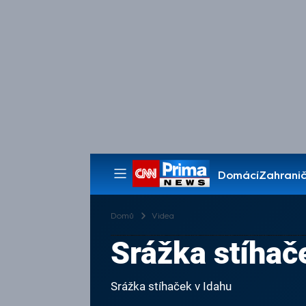
Domácí
Zahranič
Pořady
Domů
Videa
Srážka stíhač
Srážka stíhaček v Idahu