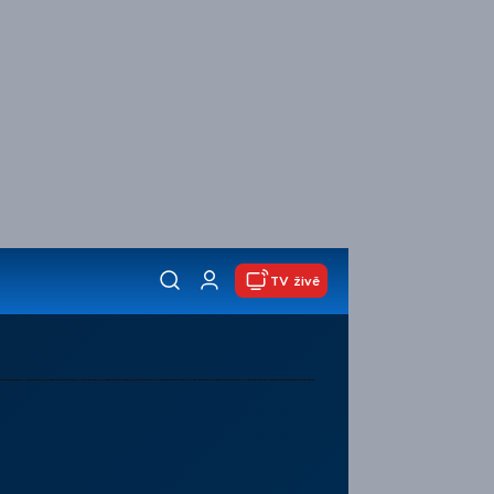
TV živě