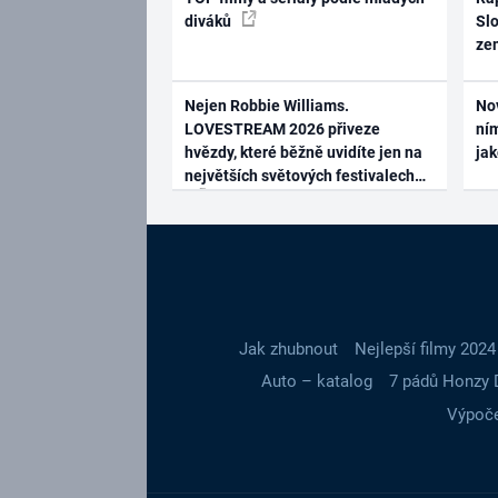
diváků
Slo
ze
Nejen Robbie Williams.
No
LOVESTREAM 2026 přiveze
ním
hvězdy, které běžně uvidíte jen na
ja
největších světových festivalech
Jak zhubnout
Nejlepší filmy 2024
Auto – katalog
7 pádů Honzy 
Výpoče