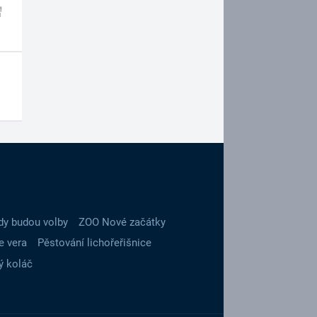
dy budou volby
ZOO Nové začátky
e vera
Pěstování lichořeřišnice
ý koláč