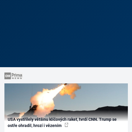
USA vystřílely většinu klíčových raket, tvrdí CNN. Trump se
ostře ohradil, hrozí i vězením