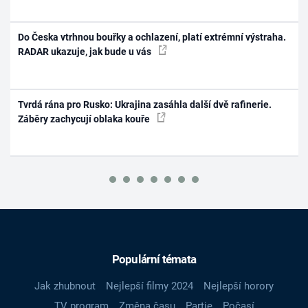
Do Česka vtrhnou bouřky a ochlazení, platí extrémní výstraha.
RADAR ukazuje, jak bude u vás
Tvrdá rána pro Rusko: Ukrajina zasáhla další dvě rafinerie.
Záběry zachycují oblaka kouře
Populární témata
Jak zhubnout
Nejlepší filmy 2024
Nejlepší horory
TV program
Změna času
Partie
Počasí