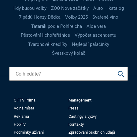
Kdy budou volby
ZOO Nové začátky
Auto – katalog
7 pádů Honzy Dědka
Volby 2025
Svařené víno
Tatarák podle Pohlreicha
Aloe vera
Pěstování lichořeřišnice
Výpočet ascendentu
Tvarohové knedlíky
Nejlepší palačinky
Švestkový koláč
O FTV Prima
Management
Volná místa
Press
Reklama
Castingy a výzvy
HbbTV
Kontakty
Podmínky užívání
Zpracování osobních údajů