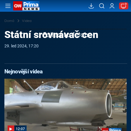
Domů
Videa
Státní srovnávač cen
Failed to fetch
29. led 2024, 17:20
Nejnovější videa
12:07