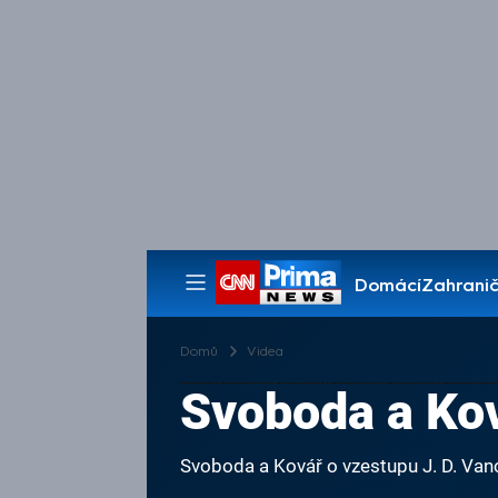
Domácí
Zahranič
Pořady
Domů
Videa
Svoboda a Kov
Svoboda a Kovář o vzestupu J. D. Van