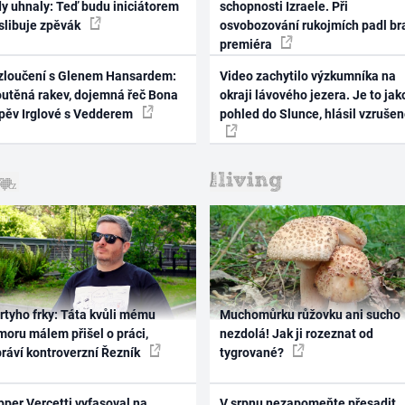
dy uhnaly: Teď budu iniciátorem
schopnosti Izraele. Při
 slibuje zpěvák
osvobozování rukojmích padl br
premiéra
zloučení s Glenem Hansardem:
Video zachytilo výzkumníka na
outěná rakev, dojemná řeč Bona
okraji lávového jezera. Je to jak
zpěv Irglové s Vedderem
pohled do Slunce, hlásil vzruše
rtyho frky: Táta kvůli mému
Muchomůrku růžovku ani sucho
oru málem přišel o práci,
nezdolá! Jak ji rozeznat od
práví kontroverzní Řezník
tygrované?
per Vercetti vyfasoval na
V srpnu nezapomeňte přesadit