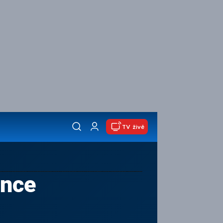
TV živě
ance