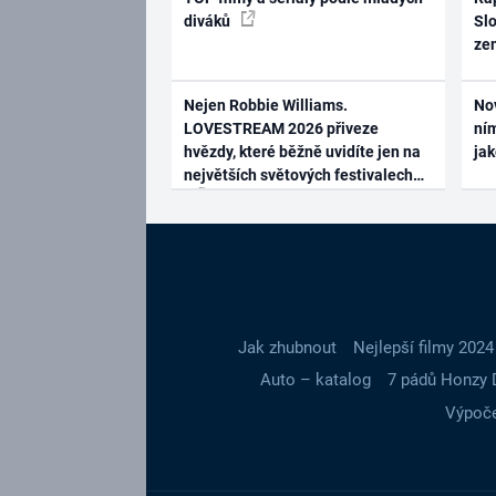
diváků
Slo
ze
Nejen Robbie Williams.
No
LOVESTREAM 2026 přiveze
ním
hvězdy, které běžně uvidíte jen na
ja
největších světových festivalech
Jak zhubnout
Nejlepší filmy 2024
Auto – katalog
7 pádů Honzy 
Výpoče