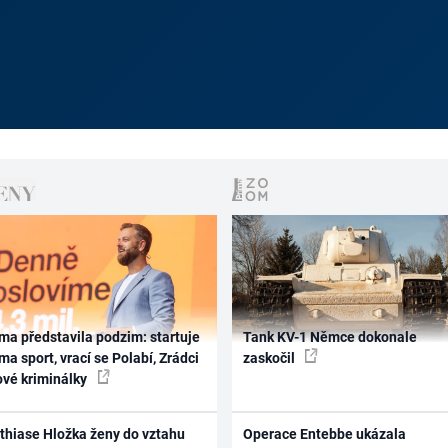
ma představila podzim: startuje
Tank KV-1 Němce dokonale
ma sport, vrací se Polabí, Zrádci
zaskočil
ové kriminálky
thiase Hložka ženy do vztahu
Operace Entebbe ukázala