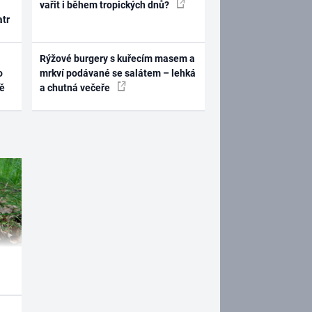
vařit i během tropických dnů?
atr
Rýžové burgery s kuřecím masem a
o
mrkví podávané se salátem – lehká
ně
a chutná večeře