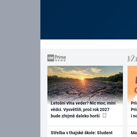
Letošní vlna veder? Nic moc, míní
Pri
vědci. Vysvětlili, proč rok 2027
Pri
bude zřejmě daleko horší
i n
Střelba v thajské škole: Student
Ma