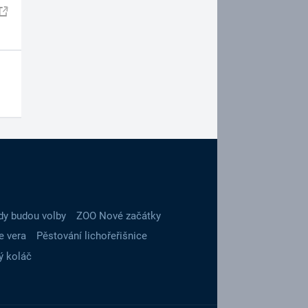
dy budou volby
ZOO Nové začátky
e vera
Pěstování lichořeřišnice
ý koláč