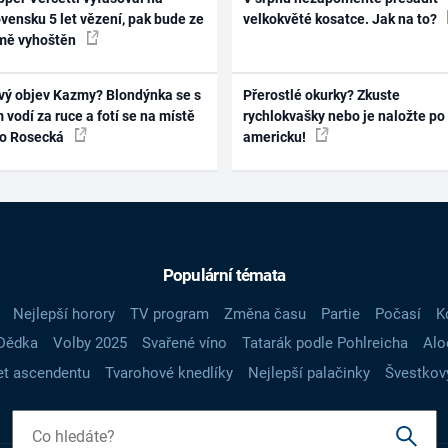
vensku 5 let vězení, pak bude ze
velkokvěté kosatce. Jak na to?
mě vyhoštěn
vý objev Kazmy? Blondýnka se s
Přerostlé okurky? Zkuste
 vodí za ruce a fotí se na místě
rychlokvašky nebo je naložte po
ko Rosecká
americku!
Populární témata
Nejlepší horory
TV program
Změna času
Partie
Počasí
K
Dědka
Volby 2025
Svařené víno
Tatarák podle Pohlreicha
Alo
t ascendentu
Tvarohové knedlíky
Nejlepší palačinky
Švestkov