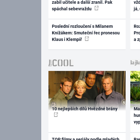
zabil učitele a další zranil. Pak
vž
spáchal sebevraždu
já,
Poslední rozloučení s Milanem
Ro
Knížákem: Smuteční řec pronesou
Pr
Klaus i Klempíř
a 
10 nejlepších dílů Hvězdné brány
Ma
hum
vy
TOP filmy a seriály podle mladých
Rap