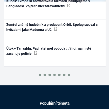
Kubek: Evropa si zdevastovala farmacii, nakupujeme v
Bangladéši. Vojtěch ničí zdravotnictví
Zemřel známý hudebník a producent Orbit. Spolupracoval s
hvězdami jako Madonna a U2
Útok v Tanvaldu: Pachatel měl pobodat tři lidi, na místě
zasahuje policie
Populární témata