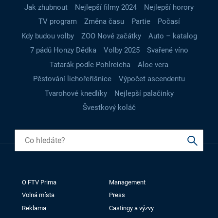
Jak zhubnout
Nejlepší filmy 2024
Nejlepší horory
TV program
Změna času
Partie
Počasí
Kdy budou volby
ZOO Nové začátky
Auto – katalog
7 pádů Honzy Dědka
Volby 2025
Svařené víno
Tatarák podle Pohlreicha
Aloe vera
Pěstování lichořeřišnice
Výpočet ascendentu
Tvarohové knedlíky
Nejlepší palačinky
Švestkový koláč
O FTV Prima
Management
Volná místa
Press
Reklama
Castingy a výzvy