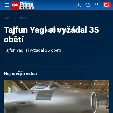
Domů
Videa
Tajfun Yagi si vyžádal 35
Failed to fetch
obětí
Tajfun Yagi si vyžádal 35 obětí
Nejnovější videa