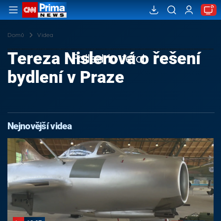
Domů
Videa
Tereza Nislerová o řešení
Failed to fetch
bydlení v Praze
Nejnovější videa