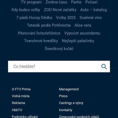
TV program
Změna času
Partie
Počasí
Kdy budou volby
ZOO Nové začátky
Auto – katalog
7 pádů Honzy Dědka
Volby 2025
Svařené víno
Tatarák podle Pohlreicha
Aloe vera
Pěstování lichořeřišnice
Výpočet ascendentu
Tvarohové knedlíky
Nejlepší palačinky
Švestkový koláč
O FTV Prima
Management
Volná místa
Press
Reklama
Castingy a výzvy
HbbTV
Kontakty
Podmínky užívání
Zpracování osobních údajů