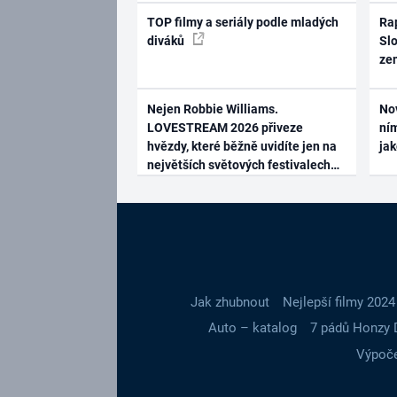
TOP filmy a seriály podle mladých
Rap
diváků
Slo
ze
Nejen Robbie Williams.
No
LOVESTREAM 2026 přiveze
ním
hvězdy, které běžně uvidíte jen na
ja
největších světových festivalech
Jak zhubnout
Nejlepší filmy 2024
Auto – katalog
7 pádů Honzy 
Výpoče