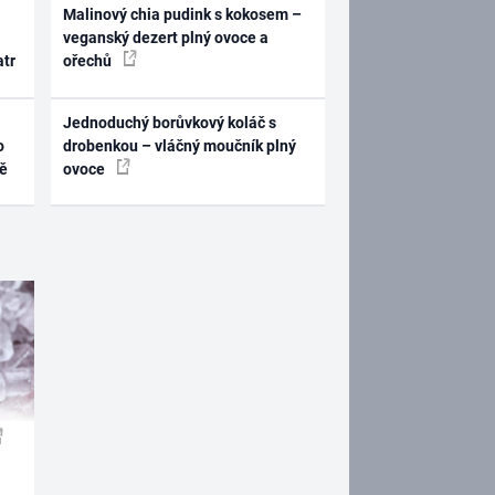
Malinový chia pudink s kokosem –
veganský dezert plný ovoce a
atr
ořechů
Jednoduchý borůvkový koláč s
o
drobenkou – vláčný moučník plný
ně
ovoce