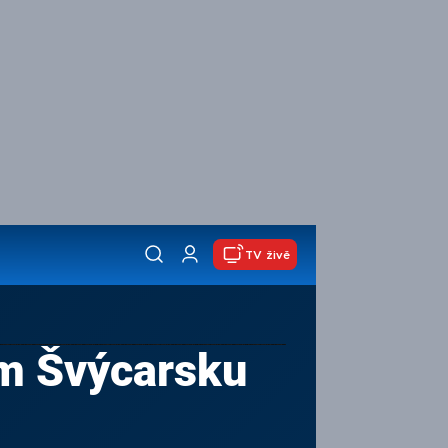
TV živě
ém Švýcarsku