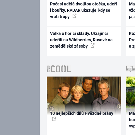
Počasí udělá dvojitou otočku, udeří
Ma
i bouřky. RADAR ukazuje, kdy se
vž
vrátí tropy
já,
Válka o hořící sklady. Ukrajinci
Ro
udeřili na Wildberries, Rusové na
Pr
zemědělské zásoby
a 
10 nejlepších dílů Hvězdné brány
Ma
hum
vy