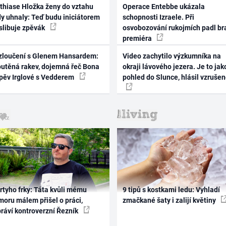
thiase Hložka ženy do vztahu
Operace Entebbe ukázala
dy uhnaly: Teď budu iniciátorem
schopnosti Izraele. Při
 slibuje zpěvák
osvobozování rukojmích padl br
premiéra
zloučení s Glenem Hansardem:
Video zachytilo výzkumníka na
outěná rakev, dojemná řeč Bona
okraji lávového jezera. Je to jak
zpěv Irglové s Vedderem
pohled do Slunce, hlásil vzruše
rtyho frky: Táta kvůli mému
9 tipů s kostkami ledu: Vyhladí
oru málem přišel o práci,
zmačkané šaty i zalijí květiny
práví kontroverzní Řezník