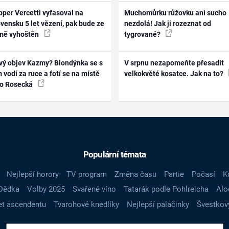
per Vercetti vyfasoval na
Muchomůrku růžovku ani sucho
vensku 5 let vězení, pak bude ze
nezdolá! Jak ji rozeznat od
mě vyhoštěn
tygrované?
vý objev Kazmy? Blondýnka se s
V srpnu nezapomeňte přesadit
 vodí za ruce a fotí se na místě
velkokvěté kosatce. Jak na to?
ko Rosecká
Populární témata
Nejlepší horory
TV program
Změna času
Partie
Počasí
K
Dědka
Volby 2025
Svařené víno
Tatarák podle Pohlreicha
Alo
t ascendentu
Tvarohové knedlíky
Nejlepší palačinky
Švestkov