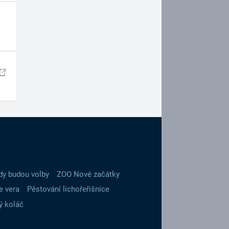
dy budou volby
ZOO Nové začátky
e vera
Pěstování lichořeřišnice
ý koláč