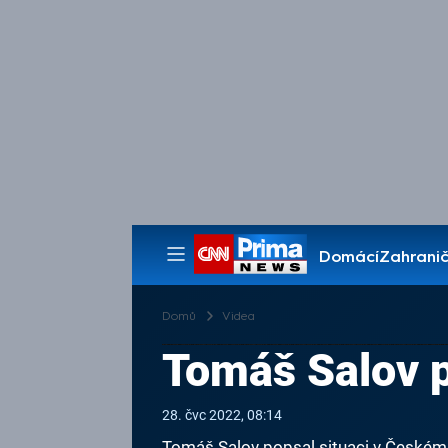
Domácí
Zahranič
Pořady
Domů
Videa
Tomáš Salov p
28. čvc 2022, 08:14
Tomáš Salov popsal situaci v Českém