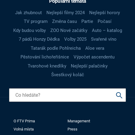
Populární témata
Jak zhubnout
Nejlepší filmy 2024
Nejlepší horory
TV program
Změna času
Partie
Počasí
Kdy budou volby
ZOO Nové začátky
Auto – katalog
7 pádů Honzy Dědka
Volby 2025
Svařené víno
Tatarák podle Pohlreicha
Aloe vera
Pěstování lichořeřišnice
Výpočet ascendentu
Tvarohové knedlíky
Nejlepší palačinky
Švestkový koláč
O FTV Prima
Management
Volná místa
Press