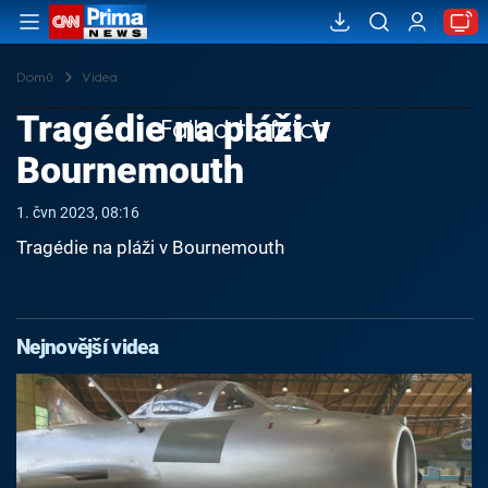
Domů
Videa
Tragédie na pláži v
Failed to fetch
Bournemouth
1. čvn 2023, 08:16
Tragédie na pláži v Bournemouth
Nejnovější videa