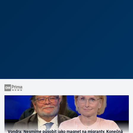
Vondra: Nesmíme působit jako magnet na migranty. Konečná