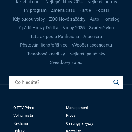
Jak zhubnout
Nejlepší filmy 2024
Nejlepší horory
TV program
Změna času
Partie
Počasí
Kdy budou volby
ZOO Nové začátky
Auto – katalog
7 pádů Honzy Dědka
Volby 2025
Svařené víno
Tatarák podle Pohlreicha
Aloe vera
Pěstování lichořeřišnice
Výpočet ascendentu
Tvarohové knedlíky
Nejlepší palačinky
Švestkový koláč
O FTV Prima
Management
Volná místa
Press
Reklama
Castingy a výzvy
HbbTV
Kontakty