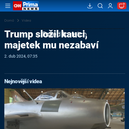
Domů
Videa
Trump složil kauci,
Failed to fetch
majetek mu nezabaví
2. dub 2024, 07:35
Nejnovější videa