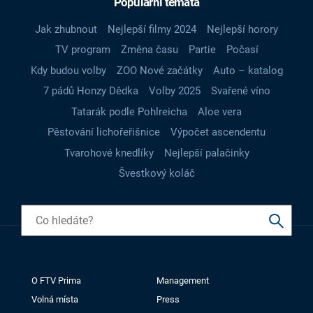
Populární témata
Jak zhubnout
Nejlepší filmy 2024
Nejlepší horory
TV program
Změna času
Partie
Počasí
Kdy budou volby
ZOO Nové začátky
Auto – katalog
7 pádů Honzy Dědka
Volby 2025
Svařené víno
Tatarák podle Pohlreicha
Aloe vera
Pěstování lichořeřišnice
Výpočet ascendentu
Tvarohové knedlíky
Nejlepší palačinky
Švestkový koláč
O FTV Prima
Management
Volná místa
Press