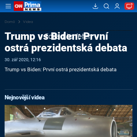
Domů
Videa
Trump vs Biden: První
Failed to fetch
ostrá prezidentská debata
30. zář 2020, 12:16
Trump vs Biden: První ostrá prezidentská debata
Nejnovější videa