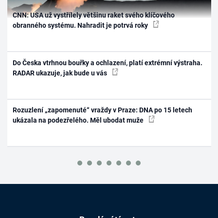
CNN: USA už vystřílely většinu raket svého klíčového
obranného systému. Nahradit je potrvá roky
Do Česka vtrhnou bouřky a ochlazení, platí extrémní výstraha.
RADAR ukazuje, jak bude u vás
Rozuzlení „zapomenuté“ vraždy v Praze: DNA po 15 letech
ukázala na podezřelého. Měl ubodat muže