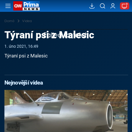
Domů
Videa
Týraní psi z Malesic
Failed to fetch
1. úno 2021, 16:49
Týraní psi z Malesic
Nejnovější videa