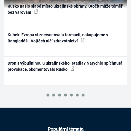
Rusko našlo slabé místo ukrajinské obrany. Útočit může téměř
bez varování
Kubek: Evropa si zdevastovala farmacii, nakupujeme v
Bangladéši. Vojtěch ničí zdravotnictví
Dron s výbušninou u ukrajinského letadla? Narychlo spíchnutá
provokace, okomentovalo Rusko
Populární témata