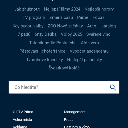
Jak zhubnout
Nejlepší filmy 2024
Nejlepší horory
TV program
Změna času
Partie
Počasí
Kdy budou volby
ZOO Nové začátky
Auto – katalog
7 pádů Honzy Dědka
Volby 2025
Svařené víno
Tatarák podle Pohlreicha
Aloe vera
Pěstování lichořeřišnice
Výpočet ascendentu
Tvarohové knedlíky
Nejlepší palačinky
Švestkový koláč
O FTV Prima
Management
Volná místa
Press
Reklama
Castingy a výzvy