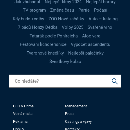
Jak zhubnout
Nejlepší filmy 2024
Nejlepší horory
TV program
Změna času
Partie
Počasí
Kdy budou volby
ZOO Nové začátky
Auto – katalog
7 pádů Honzy Dědka
Volby 2025
Svařené víno
Tatarák podle Pohlreicha
Aloe vera
Pěstování lichořeřišnice
Výpočet ascendentu
Tvarohové knedlíky
Nejlepší palačinky
Švestkový koláč
O FTV Prima
Management
Volná místa
Press
Reklama
Castingy a výzvy
HbbTV
Kontakty