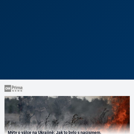
Mýty o válce na Ukrajině: Jak to bylo s nacismem,