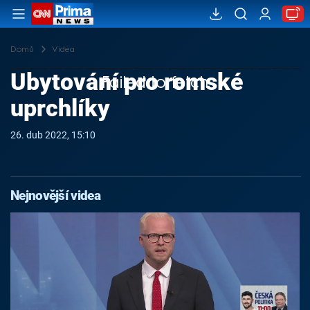
Domů
Videa
Ubytování pro romské
Failed to fetch
uprchlíky
26. dub 2022, 15:10
Nejnovější videa