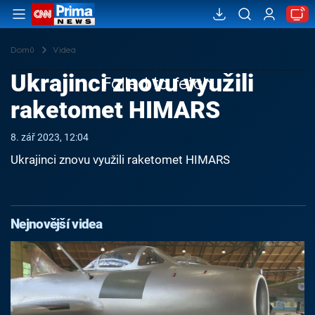
Domů
Videa
Ukrajinci znovu využili
Failed to fetch
raketomet HIMARS
8. zář 2023, 12:04
Ukrajinci znovu využili raketomet HIMARS
Nejnovější videa