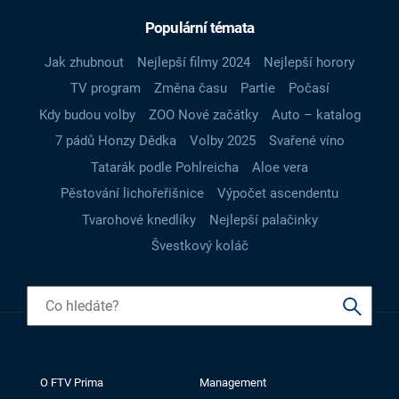
Populární témata
Jak zhubnout
Nejlepší filmy 2024
Nejlepší horory
TV program
Změna času
Partie
Počasí
Kdy budou volby
ZOO Nové začátky
Auto – katalog
7 pádů Honzy Dědka
Volby 2025
Svařené víno
Tatarák podle Pohlreicha
Aloe vera
Pěstování lichořeřišnice
Výpočet ascendentu
Tvarohové knedlíky
Nejlepší palačinky
Švestkový koláč
O FTV Prima
Management