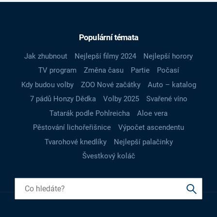
Populární témata
Jak zhubnout
Nejlepší filmy 2024
Nejlepší horory
TV program
Změna času
Partie
Počasí
Kdy budou volby
ZOO Nové začátky
Auto – katalog
7 pádů Honzy Dědka
Volby 2025
Svařené víno
Tatarák podle Pohlreicha
Aloe vera
Pěstování lichořeřišnice
Výpočet ascendentu
Tvarohové knedlíky
Nejlepší palačinky
Švestkový koláč