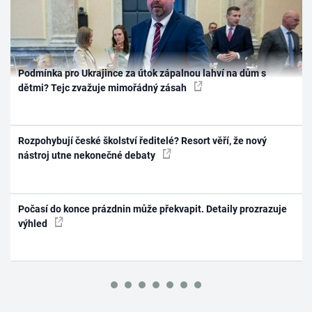
Podmínka pro Ukrajince za útok zápalnou lahví na dům s
dětmi? Tejc zvažuje mimořádný zásah
Rozpohybují české školství ředitelé? Resort věří, že nový
nástroj utne nekonečné debaty
Počasí do konce prázdnin může překvapit. Detaily prozrazuje
výhled