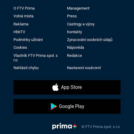
O FTV Prima
Management
Volná místa
Press
Reklama
Castingy a výzvy
HbbTV
Kontakty
Podmínky užívání
Zpracování osobních údajů
Cookies
Nápověda
Vlastník FTV Prima spol. s
Redakce
r.o.
Nahlásit chybu
Nastavení soukromí
App Store
Google Play
© FTV Prima spol. s r.o.