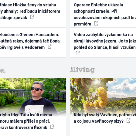
thiase Hložka ženy do vztahu
Operace Entebbe ukázala
dy uhnaly: Teď budu iniciátorem
schopnosti Izraele. Při
 slibuje zpěvák
osvobozování rukojmích padl br
premiéra
zloučení s Glenem Hansardem:
Video zachytilo výzkumníka na
outěná rakev, dojemná řeč Bona
okraji lávového jezera. Je to jak
zpěv Irglové s Vedderem
pohled do Slunce, hlásil vzruše
rtyho frky: Táta kvůli mému
Kdo byl svatý Vavřinec, patron v
oru málem přišel o práci,
a co jsou Vavřincovy slzy?
práví kontroverzní Řezník