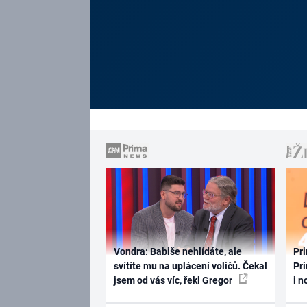
Vondra: Babiše nehlídáte, ale
Pri
svítíte mu na uplácení voličů. Čekal
Pri
jsem od vás víc, řekl Gregor
i n