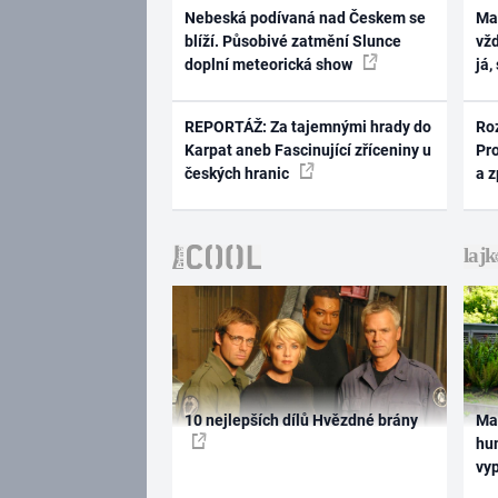
Nebeská podívaná nad Českem se
Ma
blíží. Působivé zatmění Slunce
vž
doplní meteorická show
já,
REPORTÁŽ: Za tajemnými hrady do
Ro
Karpat aneb Fascinující zříceniny u
Pr
českých hranic
a 
10 nejlepších dílů Hvězdné brány
Ma
hum
vy