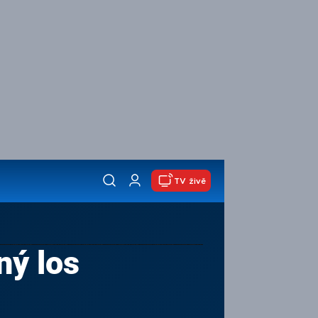
TV živě
ný los