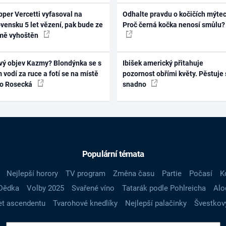
per Vercetti vyfasoval na
Odhalte pravdu o kočičích mýtec
vensku 5 let vězení, pak bude ze
Proč černá kočka nenosí smůlu?
mě vyhoštěn
vý objev Kazmy? Blondýnka se s
Ibišek americký přitahuje
 vodí za ruce a fotí se na místě
pozornost obřími květy. Pěstuje 
ko Rosecká
snadno
Populární témata
Nejlepší horory
TV program
Změna času
Partie
Počasí
K
Dědka
Volby 2025
Svařené víno
Tatarák podle Pohlreicha
Alo
t ascendentu
Tvarohové knedlíky
Nejlepší palačinky
Švestkov