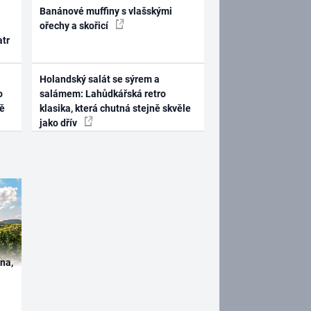
Banánové muffiny s vlašskými
ořechy a skořicí
atr
Holandský salát se sýrem a
o
salámem: Lahůdkářská retro
ně
klasika, která chutná stejně skvěle
jako dřív
ína,