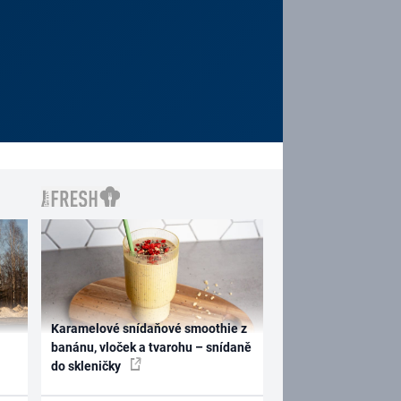
Karamelové snídaňové smoothie z
banánu, vloček a tvarohu – snídaně
do skleničky