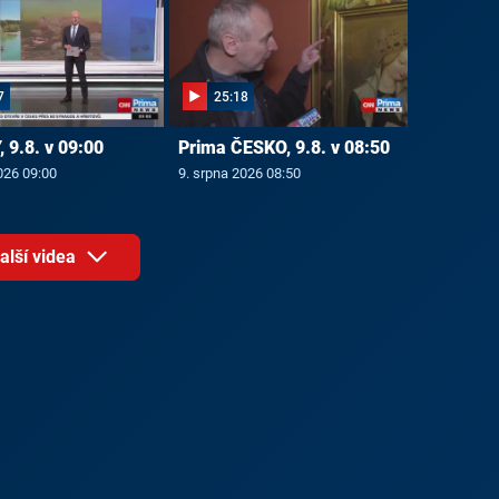
7
25:18
 9.8. v 09:00
Prima ČESKO, 9.8. v 08:50
026 09:00
9. srpna 2026 08:50
alší videa