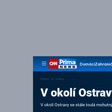
Domácí
Zahranič
Pořady
Domů
Videa
V okolí Ostrav
V okolí Ostravy se stále toulá mohutný