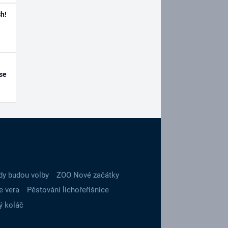
h!
se
dy budou volby
ZOO Nové začátky
e vera
Pěstování lichořeřišnice
ý koláč