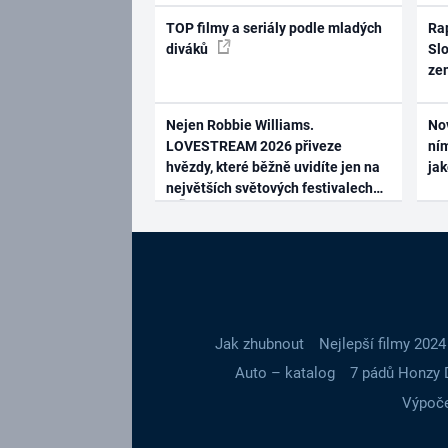
TOP filmy a seriály podle mladých
Rap
diváků
Slo
ze
Nejen Robbie Williams.
No
LOVESTREAM 2026 přiveze
ním
hvězdy, které běžně uvidíte jen na
ja
největších světových festivalech
Jak zhubnout
Nejlepší filmy 2024
Auto – katalog
7 pádů Honzy 
Výpoče