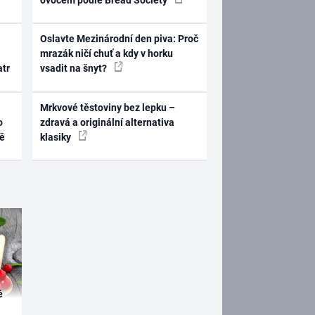
Oslavte Mezinárodní den piva: Proč
mrazák ničí chuť a kdy v horku
atr
vsadit na šnyt?
Mrkvové těstoviny bez lepku –
o
zdravá a originální alternativa
ně
klasiky
é