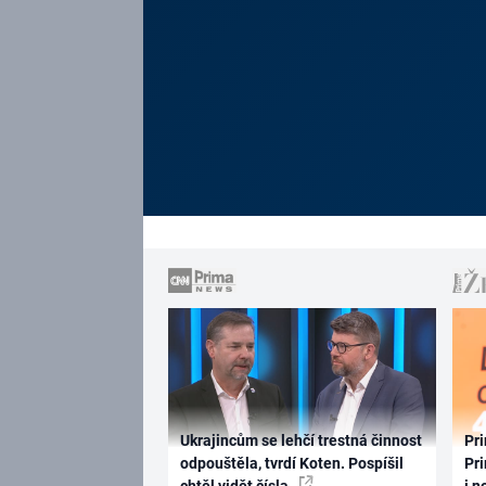
Ukrajincům se lehčí trestná činnost
Pri
odpouštěla, tvrdí Koten. Pospíšil
Pri
chtěl vidět čísla
i n