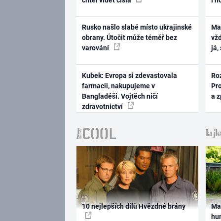
Rusko našlo slabé místo ukrajinské
Ma
obrany. Útočit může téměř bez
vž
varování
já,
Kubek: Evropa si zdevastovala
Ro
farmacii, nakupujeme v
Pr
Bangladéši. Vojtěch ničí
a 
zdravotnictví
10 nejlepších dílů Hvězdné brány
Ma
hum