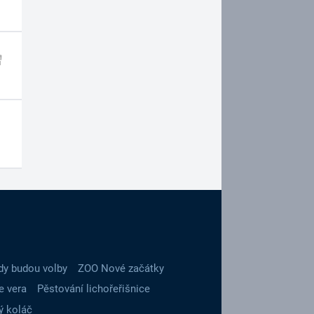
dy budou volby
ZOO Nové začátky
e vera
Pěstování lichořeřišnice
ý koláč