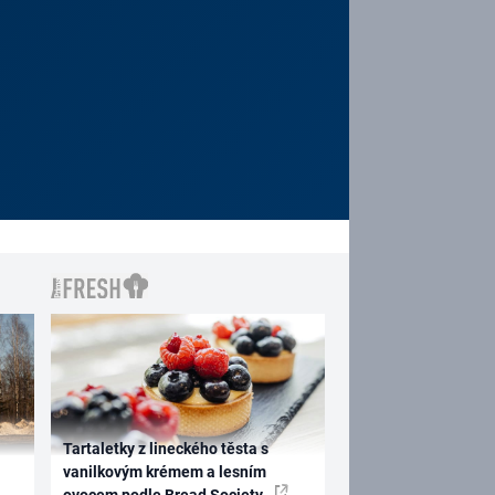
Tartaletky z lineckého těsta s
vanilkovým krémem a lesním
ovocem podle Bread Society