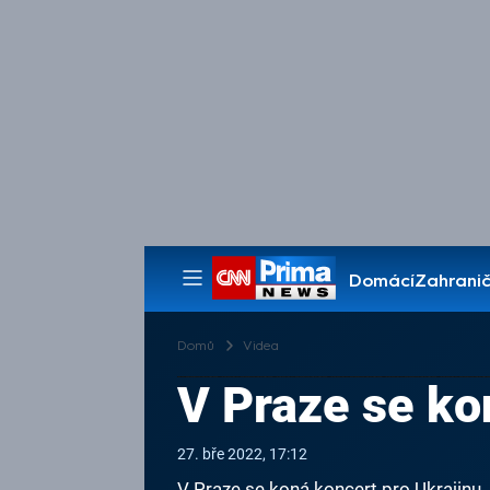
Domácí
Zahranič
Pořady
Domů
Videa
V Praze se ko
27. bře 2022, 17:12
V Praze se koná koncert pro Ukrajinu