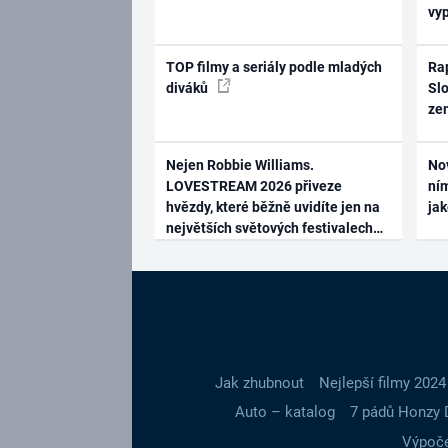
vy
TOP filmy a seriály podle mladých
Rap
diváků
Slo
ze
Nejen Robbie Williams.
No
LOVESTREAM 2026 přiveze
ním
hvězdy, které běžně uvidíte jen na
ja
největších světových festivalech
Jak zhubnout
Nejlepší filmy 2024
Auto – katalog
7 pádů Honzy 
Výpoče