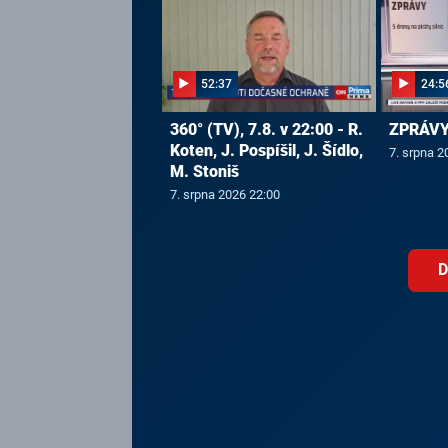
52:37
24:5
360° (TV), 7.8. v 22:00 - R.
ZPRÁVY,
Koten, J. Pospíšil, J. Šídlo,
7. srpna 2
M. Stoniš
7. srpna 2026 22:00
D