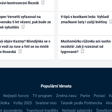
práví kontroverzní Řezník
per Vercetti vyfasoval na
9 tipů s kostkami ledu: Vyhladí
vensku 5 let vězení, pak bude ze
zmačkané šaty i zalijí květiny
mě vyhoštěn
vý objev Kazmy? Blondýnka se s
Muchomůrku růžovku ani sucho
 vodí za ruce a fotí se na místě
nezdolá! Jak ji rozeznat od
ko Rosecká
tygrované?
Populární témata
Nejlepší horory
TV program
Změna času
Partie
Počasí
K
Dědka
Volby 2025
Svařené víno
Tatarák podle Pohlreicha
Alo
t ascendentu
Tvarohové knedlíky
Nejlepší palačinky
Švestkov