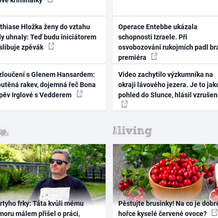
thiase Hložka ženy do vztahu
Operace Entebbe ukázala
dy uhnaly: Teď budu iniciátorem
schopnosti Izraele. Při
 slibuje zpěvák
osvobozování rukojmích padl br
premiéra
zloučení s Glenem Hansardem:
Video zachytilo výzkumníka na
outěná rakev, dojemná řeč Bona
okraji lávového jezera. Je to jak
zpěv Irglové s Vedderem
pohled do Slunce, hlásil vzruše
rtyho frky: Táta kvůli mému
Pěstujte brusinky! Na co je dobr
oru málem přišel o práci,
hořce kyselé červené ovoce?