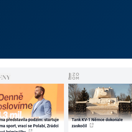
ma představila podzim: startuje
Tank KV-1 Němce dokonale
ma sport, vrací se Polabí, Zrádci
zaskočil
ové kriminálky