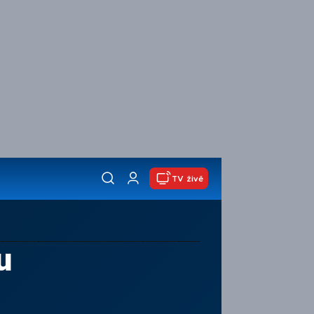
TV živě
u