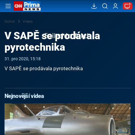
Domů
Videa
V SAPĚ se prodávala
Failed to fetch
pyrotechnika
31. pro 2020, 15:18
V SAPĚ se prodávala pyrotechnika
Nejnovější videa