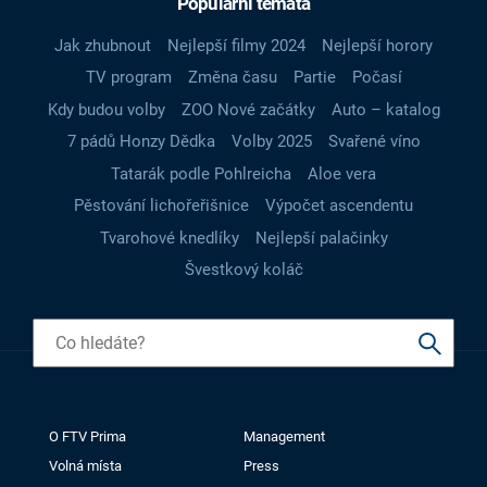
Populární témata
Jak zhubnout
Nejlepší filmy 2024
Nejlepší horory
TV program
Změna času
Partie
Počasí
Kdy budou volby
ZOO Nové začátky
Auto – katalog
7 pádů Honzy Dědka
Volby 2025
Svařené víno
Tatarák podle Pohlreicha
Aloe vera
Pěstování lichořeřišnice
Výpočet ascendentu
Tvarohové knedlíky
Nejlepší palačinky
Švestkový koláč
O FTV Prima
Management
Volná místa
Press