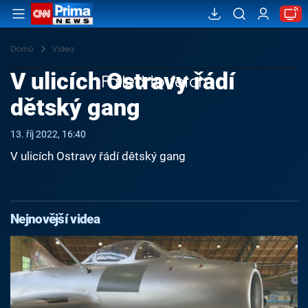
Domů
Videa
V ulicích Ostravy řádí
Failed to fetch
dětský gang
13. říj 2022, 16:40
V ulicích Ostravy řádí dětský gang
Nejnovější videa