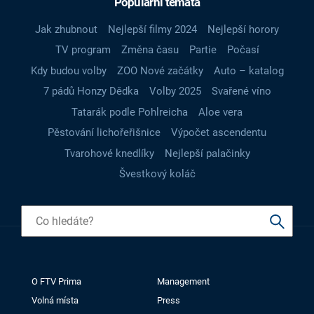
Populární témata
Jak zhubnout
Nejlepší filmy 2024
Nejlepší horory
TV program
Změna času
Partie
Počasí
Kdy budou volby
ZOO Nové začátky
Auto – katalog
7 pádů Honzy Dědka
Volby 2025
Svařené víno
Tatarák podle Pohlreicha
Aloe vera
Pěstování lichořeřišnice
Výpočet ascendentu
Tvarohové knedlíky
Nejlepší palačinky
Švestkový koláč
O FTV Prima
Management
Volná místa
Press