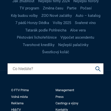
Jak zhubnout
Nejlepší filmy 2024
Nejlepší horory
TV program
Změna času
Partie
Počasí
Kdy budou volby
ZOO Nové začátky
Auto – katalog
7 pádů Honzy Dědka
Volby 2025
Svařené víno
Tatarák podle Pohlreicha
Aloe vera
Pěstování lichořeřišnice
Výpočet ascendentu
Tvarohové knedlíky
Nejlepší palačinky
Švestkový koláč
O FTV Prima
Management
Volná místa
Press
Reklama
Castingy a výzvy
HbbTV
Kontakty