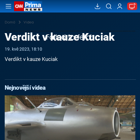
Domů
Videa
Verdikt v kauze Kuciak
Failed to fetch
19. kvě 2023, 18:10
Verdikt v kauze Kuciak
Nejnovější videa