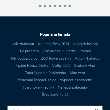
Populární témata
Jak zhubnout
Nejlepší filmy 2024
Nejlepší horory
TV program
Změna času
Partie
Počasí
Kdy budou volby
ZOO Nové začátky
Auto – katalog
7 pádů Honzy Dědka
Volby 2025
Svařené víno
Tatarák podle Pohlreicha
Aloe vera
Pěstování lichořeřišnice
Výpočet ascendentu
Tvarohové knedlíky
Nejlepší palačinky
Švestkový koláč