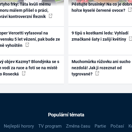
rtyho frky: Táta kvůli mému
Pěstujte brusinky! Na co je dobr
oru málem přišel o práci,
hořce kyselé červené ovoce?
práví kontroverzní Řezník
per Vercetti vyfasoval na
9 tipů s kostkami ledu: Vyhladí
vensku 5 let vězení, pak bude ze
zmačkané šaty i zalijí květiny
mě vyhoštěn
vý objev Kazmy? Blondýnka se s
Muchomůrku růžovku ani sucho
 vodí za ruce a fotí se na místě
nezdolá! Jak ji rozeznat od
ko Rosecká
tygrované?
Populární témata
Nejlepší horory
TV program
Změna času
Partie
Počasí
K