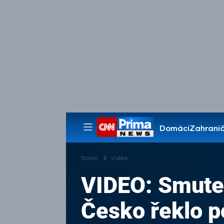
Domácí
Zahranič
Pořady
Domů
Videa
VIDEO: Smutek,
Česko řeklo p