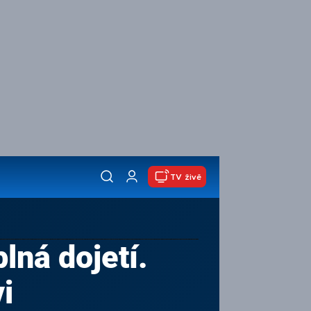
TV živě
lná dojetí.
i