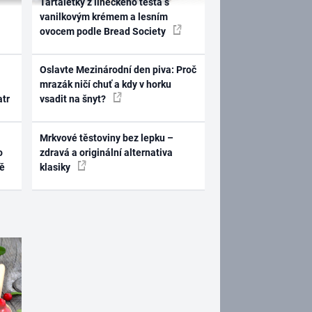
Tartaletky z lineckého těsta s
vanilkovým krémem a lesním
ovocem podle Bread Society
Oslavte Mezinárodní den piva: Proč
mrazák ničí chuť a kdy v horku
atr
vsadit na šnyt?
Mrkvové těstoviny bez lepku –
o
zdravá a originální alternativa
ně
klasiky