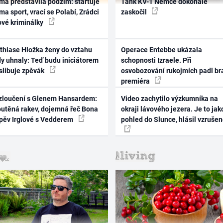
ma představila podzim: startuje
Tank KV-1 Němce dokonale
ma sport, vrací se Polabí, Zrádci
zaskočil
ové kriminálky
thiase Hložka ženy do vztahu
Operace Entebbe ukázala
dy uhnaly: Teď budu iniciátorem
schopnosti Izraele. Při
 slibuje zpěvák
osvobozování rukojmích padl br
premiéra
zloučení s Glenem Hansardem:
Video zachytilo výzkumníka na
outěná rakev, dojemná řeč Bona
okraji lávového jezera. Je to jak
zpěv Irglové s Vedderem
pohled do Slunce, hlásil vzruše