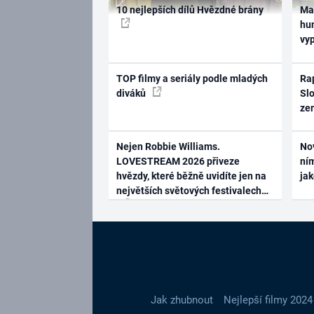
10 nejlepších dílů Hvězdné brány
Ma
hum
vy
TOP filmy a seriály podle mladých
Rap
diváků
Slo
ze
Nejen Robbie Williams.
No
LOVESTREAM 2026 přiveze
ním
hvězdy, které běžně uvidíte jen na
ja
největších světových festivalech
Jak zhubnout
Nejlepší filmy 2024