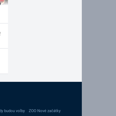
é
dy budou volby
ZOO Nové začátky