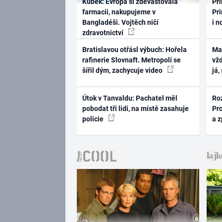
Kubek: Evropa si zdevastovala
Pri
farmacii, nakupujeme v
Pri
Bangladéši. Vojtěch ničí
i n
zdravotnictví
Bratislavou otřásl výbuch: Hořela
Ma
rafinerie Slovnaft. Metropolí se
vž
šířil dým, zachycuje video
já,
Útok v Tanvaldu: Pachatel měl
Ro
pobodat tři lidi, na místě zasahuje
Pr
policie
a 