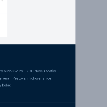
dy budou volby
ZOO Nové začátky
e vera
Pěstování lichořeřišnice
ý koláč