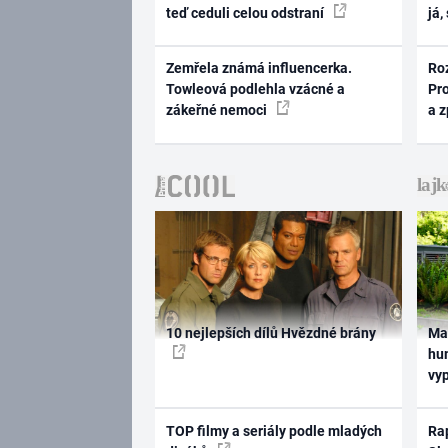
teď ceduli celou odstraní
já,
Zemřela známá influencerka.
Ro
Towleová podlehla vzácné a
Pr
zákeřné nemoci
a 
10 nejlepších dílů Hvězdné brány
Ma
hum
vy
TOP filmy a seriály podle mladých
Rap