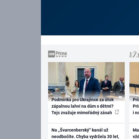
Podmínka pro Ukrajince za útok
Pri
zápalnou lahví na dům s dětmi?
Pri
Tejc zvažuje mimořádný zásah
i n
Na „Švarcenberský“ kanál už
Ma
neodbočíte. Chyba vydržela 30 let,
vž