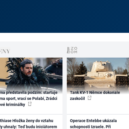
ma představila podzim: startuje
Tank KV-1 Němce dokonale
ma sport, vrací se Polabí, Zrádci
zaskočil
ové kriminálky
thiase Hložka ženy do vztahu
Operace Entebbe ukázala
dy uhnaly: Teď budu iniciátorem
schopnosti Izraele. Při