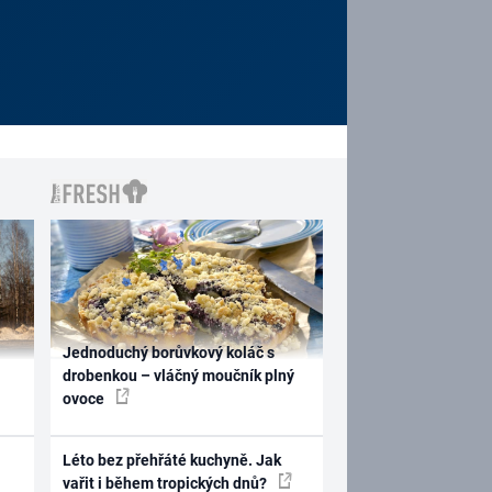
Jednoduchý borůvkový koláč s
drobenkou – vláčný moučník plný
ovoce
Léto bez přehřáté kuchyně. Jak
vařit i během tropických dnů?