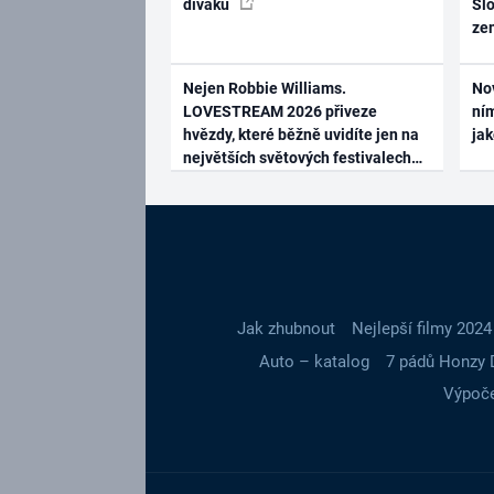
diváků
Slo
ze
Nejen Robbie Williams.
No
LOVESTREAM 2026 přiveze
ním
hvězdy, které běžně uvidíte jen na
ja
největších světových festivalech
Jak zhubnout
Nejlepší filmy 2024
Auto – katalog
7 pádů Honzy 
Výpoče