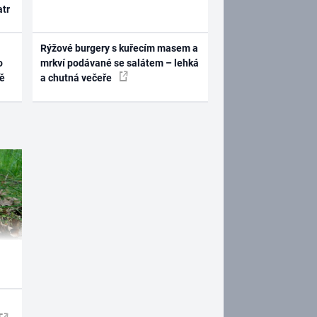
atr
Rýžové burgery s kuřecím masem a
o
mrkví podávané se salátem – lehká
ně
a chutná večeře