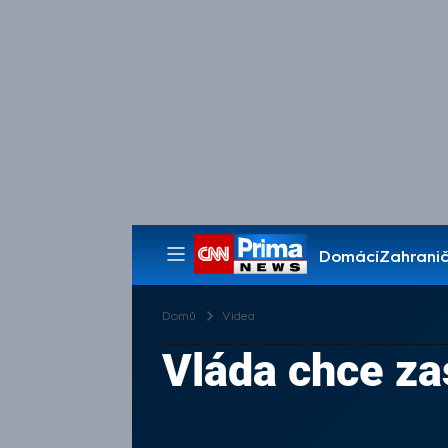
Domácí
Zahranič
Pořady
Domů
Videa
Vláda chce za