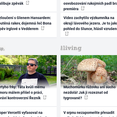
 slibuje zpěvák
osvobozování rukojmích padl br
premiéra
zloučení s Glenem Hansardem:
Video zachytilo výzkumníka na
outěná rakev, dojemná řeč Bona
okraji lávového jezera. Je to jak
zpěv Irglové s Vedderem
pohled do Slunce, hlásil vzruše
rtyho frky: Táta kvůli mému
Muchomůrku růžovku ani sucho
oru málem přišel o práci,
nezdolá! Jak ji rozeznat od
práví kontroverzní Řezník
tygrované?
per Vercetti vyfasoval na
V srpnu nezapomeňte přesadit