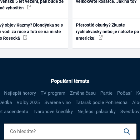
vensku 5 let vězení, pak bude ze
velkokvěté kosatce. Jak na to?
mě vyhoštěn
vý objev Kazmy? Blondýnka se s
Přerostlé okurky? Zkuste
 vodí za ruce a fotí se na místě
rychlokvašky nebo je naložte po
ko Rosecká
americku!
Populární témata
Nejlepší horory
TV program
Změna času
Partie
Počasí
K
Dědka
Volby 2025
Svařené víno
Tatarák podle Pohlreicha
Alo
t ascendentu
Tvarohové knedlíky
Nejlepší palačinky
Švestkov