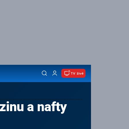
TV živě
zinu a nafty