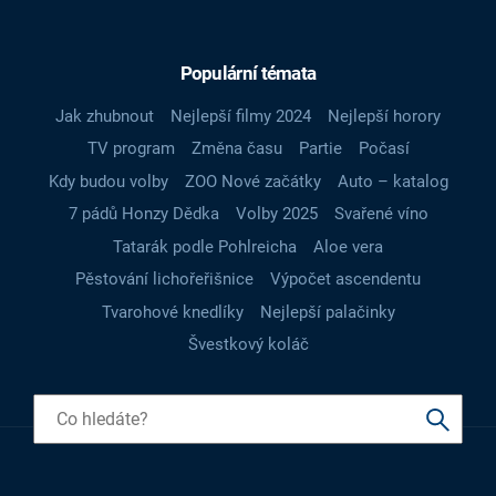
Populární témata
Jak zhubnout
Nejlepší filmy 2024
Nejlepší horory
TV program
Změna času
Partie
Počasí
Kdy budou volby
ZOO Nové začátky
Auto – katalog
7 pádů Honzy Dědka
Volby 2025
Svařené víno
Tatarák podle Pohlreicha
Aloe vera
Pěstování lichořeřišnice
Výpočet ascendentu
Tvarohové knedlíky
Nejlepší palačinky
Švestkový koláč