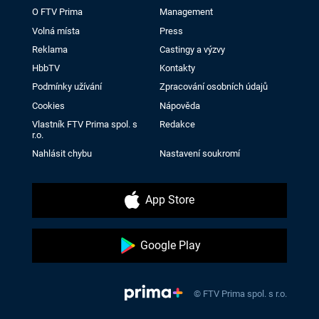
O FTV Prima
Management
Volná místa
Press
Reklama
Castingy a výzvy
HbbTV
Kontakty
Podmínky užívání
Zpracování osobních údajů
Cookies
Nápověda
Vlastník FTV Prima spol. s
Redakce
r.o.
Nahlásit chybu
Nastavení soukromí
App Store
Google Play
© FTV Prima spol. s r.o.