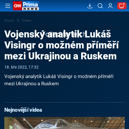
Domů
Videa
Vojenský analytik Lukáš
Failed to fetch
Visingr o možném příměří
mezi Ukrajinou a Ruskem
18. bře 2022, 17:32
Vojenský analytik Lukáš Visingr o možném příměří
mezi Ukrajinou a Ruskem
Nejnovější videa