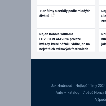
TOP filmy a seriály podle mladých
Rap
diváků
Slo
ze
Nejen Robbie Williams.
No
LOVESTREAM 2026 přiveze
ním
hvězdy, které běžně uvidíte jen na
ja
největších světových festivalech
Jak zhubnout
Nejlepší filmy 2024
Auto – katalog
7 pádů Honzy 
Výpoče