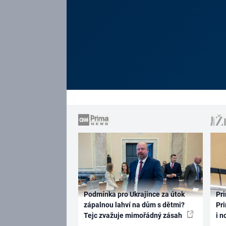
Podmínka pro Ukrajince za útok
Pri
zápalnou lahví na dům s dětmi?
Pri
Tejc zvažuje mimořádný zásah
i n