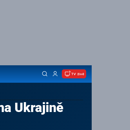
TV živě
na Ukrajině