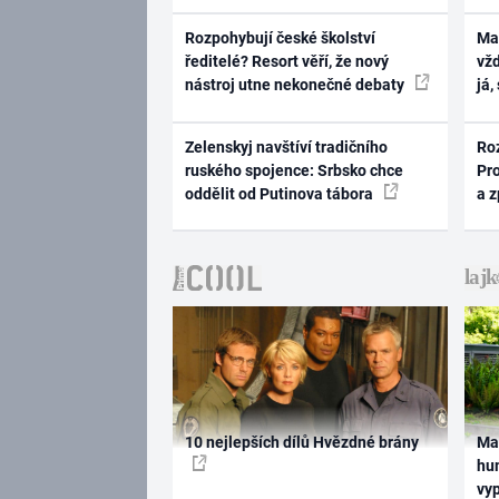
Rozpohybují české školství
Ma
ředitelé? Resort věří, že nový
vž
nástroj utne nekonečné debaty
já,
Zelenskyj navštíví tradičního
Ro
ruského spojence: Srbsko chce
Pr
oddělit od Putinova tábora
a 
10 nejlepších dílů Hvězdné brány
Ma
hum
vy