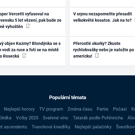
per Vercetti vyfasoval na
V srpnu nezapomeňte přesadit
vensku 5 let vězení, pak bude ze
velkokvěté kosatce. Jak na to?
mě vyhoštěn
vý objev Kazmy? Blondýnka se s
Přerostlé okurky? Zkuste
 vodí za ruce a fotí se na místě
rychlokvašky nebo je naložte po
ko Rosecká
americku!
Populární témata
Nejlepší horory
TV program
Změna času
Partie
Počasí
K
Dědka
Volby 2025
Svařené víno
Tatarák podle Pohlreicha
Alo
t ascendentu
Tvarohové knedlíky
Nejlepší palačinky
Švestkov