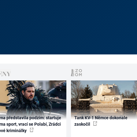
ma představila podzim: startuje
Tank KV-1 Němce dokonale
ma sport, vrací se Polabí, Zrádci
zaskočil
ové kriminálky