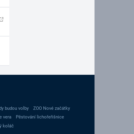
dy budou volby
ZOO Nové začátky
e vera
Pěstování lichořeřišnice
ý koláč