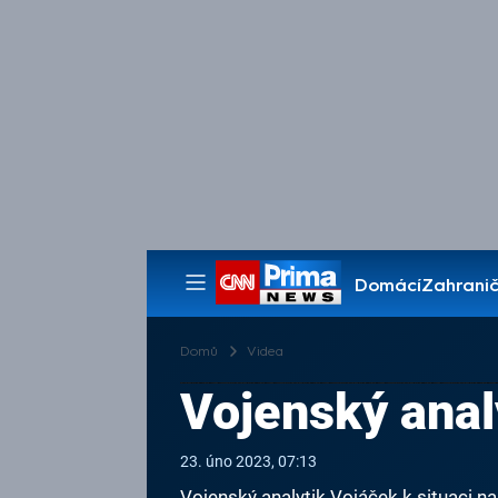
Domácí
Zahranič
Pořady
Domů
Videa
Vojenský analy
23. úno 2023, 07:13
Vojenský analytik Vojáček k situaci na