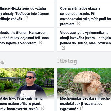
thiase Hložka ženy do vztahu
Operace Entebbe ukázala
dy uhnaly: Teď budu iniciátorem
schopnosti Izraele. Při
 slibuje zpěvák
osvobozování rukojmích padl br
premiéra
zloučení s Glenem Hansardem:
Video zachytilo výzkumníka na
outěná rakev, dojemná řeč Bona
okraji lávového jezera. Je to jak
zpěv Irglové s Vedderem
pohled do Slunce, hlásil vzruše
rtyho frky: Táta kvůli mému
Muchomůrku růžovku ani sucho
oru málem přišel o práci,
nezdolá! Jak ji rozeznat od
práví kontroverzní Řezník
tygrované?