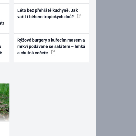
Léto bez přehřáté kuchyně. Jak
vařit i během tropických dnů?
atr
Rýžové burgery s kuřecím masem a
o
mrkví podávané se salátem – lehká
ně
a chutná večeře