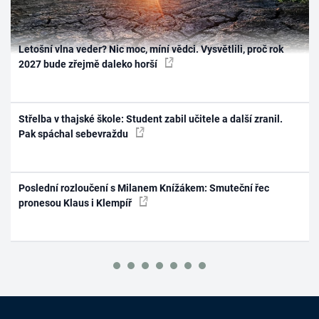
Letošní vlna veder? Nic moc, míní vědci. Vysvětlili, proč rok
2027 bude zřejmě daleko horší
Střelba v thajské škole: Student zabil učitele a další zranil.
Pak spáchal sebevraždu
Poslední rozloučení s Milanem Knížákem: Smuteční řec
pronesou Klaus i Klempíř