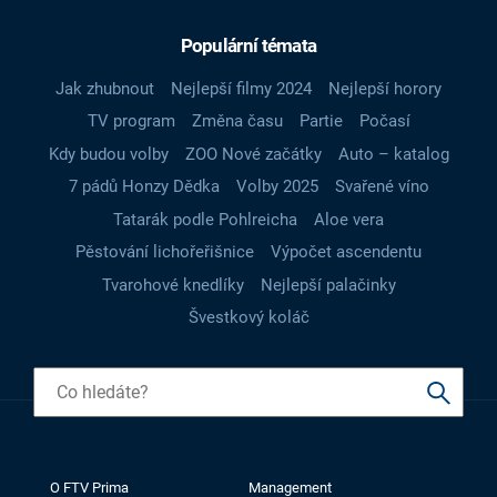
Populární témata
Jak zhubnout
Nejlepší filmy 2024
Nejlepší horory
TV program
Změna času
Partie
Počasí
Kdy budou volby
ZOO Nové začátky
Auto – katalog
7 pádů Honzy Dědka
Volby 2025
Svařené víno
Tatarák podle Pohlreicha
Aloe vera
Pěstování lichořeřišnice
Výpočet ascendentu
Tvarohové knedlíky
Nejlepší palačinky
Švestkový koláč
O FTV Prima
Management