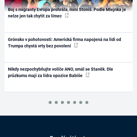
Boj s migranty Evropa prohrála, míní Stoniš. Podle Mlejnka je
nelze jen tak chytit za límec
Grónsko v pohotovosti: Americká firma napojená na lidi od
Trumpa chystá vrty bez povolení
Nikdy nezpochybňujte voliče ANO, smál se Staněk. Dle
průzkumu mají za lídra opozice Babiše