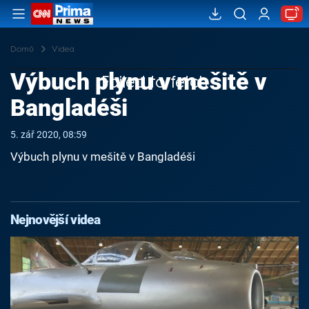
Domů
Videa
Výbuch plynu v mešitě v
Failed to fetch
Bangladéši
5. zář 2020, 08:59
Výbuch plynu v mešitě v Bangladéši
Nejnovější videa