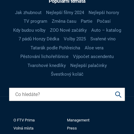
Populární témata
Jak zhubnout
Nejlepší filmy 2024
Nejlepší horory
TV program
Změna času
Partie
Počasí
Kdy budou volby
ZOO Nové začátky
Auto – katalog
7 pádů Honzy Dědka
Volby 2025
Svařené víno
Tatarák podle Pohlreicha
Aloe vera
Pěstování lichořeřišnice
Výpočet ascendentu
Tvarohové knedlíky
Nejlepší palačinky
Švestkový koláč
O FTV Prima
Management
Volná místa
Press