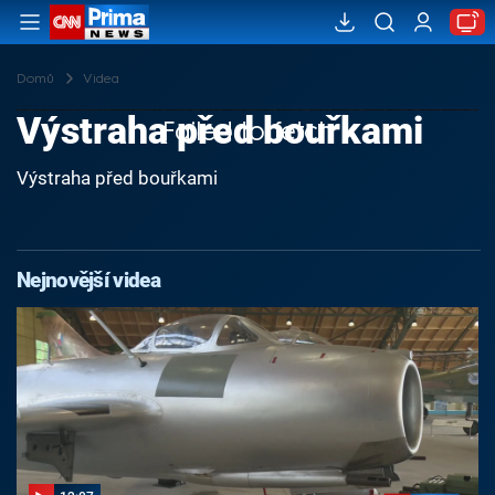
Domů
Videa
Výstraha před bouřkami
Failed to fetch
Výstraha před bouřkami
Nejnovější videa