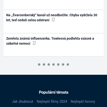
Na „Švarcenberský“ kanál už neodbočíte. Chyba vydržela 30
let, teď ceduli celou odstraní
Zemřela známá influencerka. Towleová podlehla vzácné a
zákeřné nemoci
Populární témata
Jak zhubnout
Nejlepší filmy 2024
Nejlepší horory