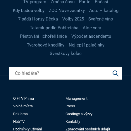
TV program
Změna času
Partie
Počasí
Kdy budou volby
ZOO Nové začátky
Auto – katalog
7 pádů Honzy Dědka
Volby 2025
Svařené víno
Tatarák podle Pohlreicha
Aloe vera
Pěstování lichořeřišnice
Výpočet ascendentu
Tvarohové knedlíky
Nejlepší palačinky
Švestkový koláč
O FTV Prima
Management
Volná místa
Press
Reklama
Castingy a výzvy
HbbTV
Kontakty
Podmínky užívání
Zpracování osobních údajů