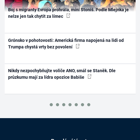
Boj s migranty Evropa prohrála, míní Stoniš. Podle Mlejnka je
nelze jen tak chytit za límec
Grónsko v pohotovosti: Americká firma napojená na lidi od
Trumpa chystá vrty bez povolení
Nikdy nezpochybňujte voliče ANO, smál se Staněk. Dle
průzkumu mají za lídra opozice Babiše