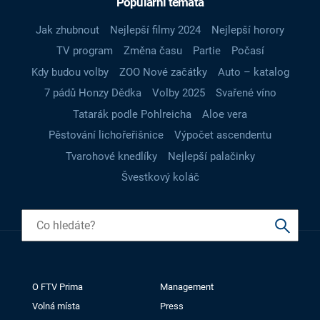
Populární témata
Jak zhubnout
Nejlepší filmy 2024
Nejlepší horory
TV program
Změna času
Partie
Počasí
Kdy budou volby
ZOO Nové začátky
Auto – katalog
7 pádů Honzy Dědka
Volby 2025
Svařené víno
Tatarák podle Pohlreicha
Aloe vera
Pěstování lichořeřišnice
Výpočet ascendentu
Tvarohové knedlíky
Nejlepší palačinky
Švestkový koláč
O FTV Prima
Management
Volná místa
Press