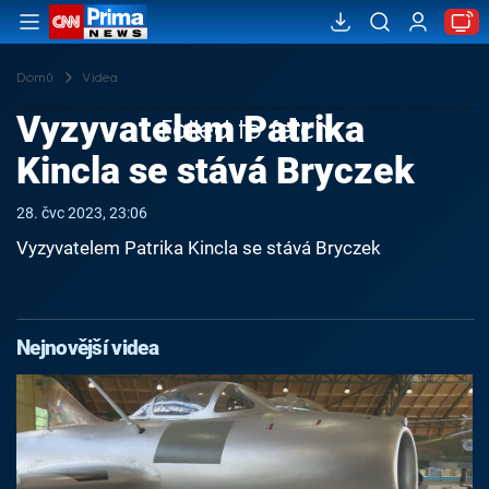
Domů
Videa
Vyzyvatelem Patrika
Failed to fetch
Kincla se stává Bryczek
28. čvc 2023, 23:06
Vyzyvatelem Patrika Kincla se stává Bryczek
Nejnovější videa