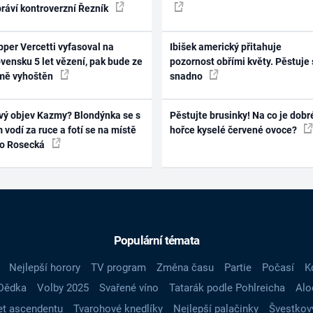
práví kontroverzní Řezník
per Vercetti vyfasoval na
Ibišek americký přitahuje
vensku 5 let vězení, pak bude ze
pozornost obřími květy. Pěstuje 
mě vyhoštěn
snadno
vý objev Kazmy? Blondýnka se s
Pěstujte brusinky! Na co je dobr
 vodí za ruce a fotí se na místě
hořce kyselé červené ovoce?
ko Rosecká
Populární témata
Nejlepší horory
TV program
Změna času
Partie
Počasí
K
Dědka
Volby 2025
Svařené víno
Tatarák podle Pohlreicha
Alo
t ascendentu
Tvarohové knedlíky
Nejlepší palačinky
Švestkov