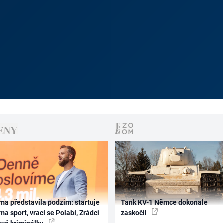
ma představila podzim: startuje
Tank KV-1 Němce dokonale
ma sport, vrací se Polabí, Zrádci
zaskočil
ové kriminálky