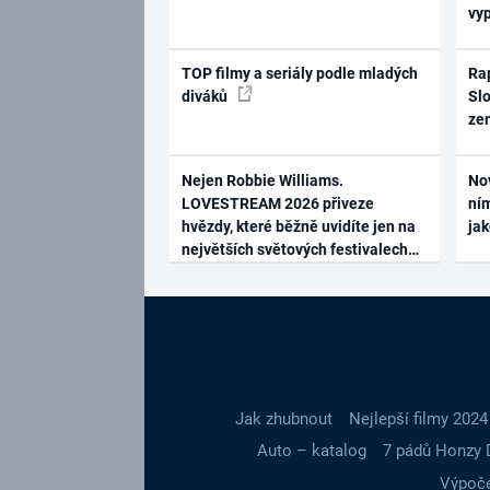
vy
TOP filmy a seriály podle mladých
Rap
diváků
Slo
ze
Nejen Robbie Williams.
No
LOVESTREAM 2026 přiveze
ním
hvězdy, které běžně uvidíte jen na
ja
největších světových festivalech
Jak zhubnout
Nejlepší filmy 2024
Auto – katalog
7 pádů Honzy 
Výpoče