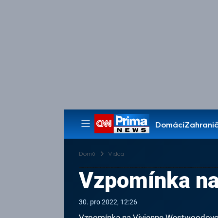
Domácí
Zahranič
Pořady
Domů
Videa
Vzpomínka na
30. pro 2022, 12:26
Vzpomínka na Vivienne Westwoodov