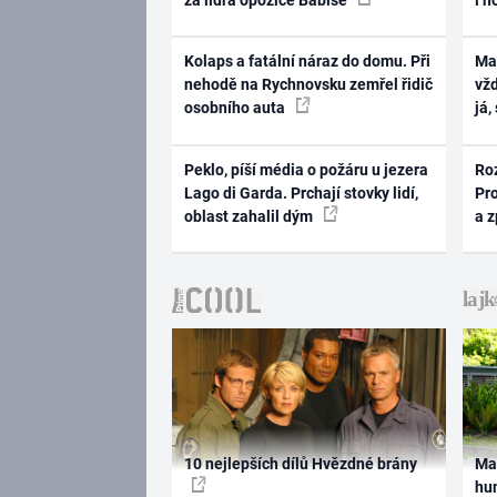
Kolaps a fatální náraz do domu. Při
Ma
nehodě na Rychnovsku zemřel řidič
vž
osobního auta
já,
Peklo, píší média o požáru u jezera
Ro
Lago di Garda. Prchají stovky lidí,
Pr
oblast zahalil dým
a 
10 nejlepších dílů Hvězdné brány
Ma
hum