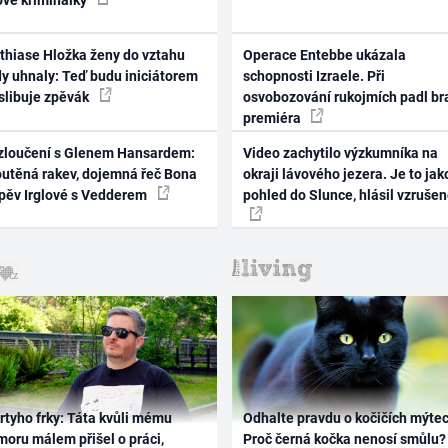
thiase Hložka ženy do vztahu
Operace Entebbe ukázala
dy uhnaly: Teď budu iniciátorem
schopnosti Izraele. Při
 slibuje zpěvák
osvobozování rukojmích padl br
premiéra
zloučení s Glenem Hansardem:
Video zachytilo výzkumníka na
outěná rakev, dojemná řeč Bona
okraji lávového jezera. Je to jak
zpěv Irglové s Vedderem
pohled do Slunce, hlásil vzruše
rtyho frky: Táta kvůli mému
Odhalte pravdu o kočičích mýtec
oru málem přišel o práci,
Proč černá kočka nenosí smůlu?