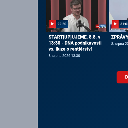
22:20
31:0
START[UP]UJEME, 8.8. v
ZPRÁVY,
13:30 - DNA podnikavosti
8. srpna 2
vs. iluze o rentiérství
8. srpna 2026 13:30
D