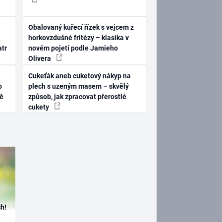
Obalovaný kuřecí řízek s vejcem z
horkovzdušné fritézy – klasika v
atr
novém pojetí podle Jamieho
Olivera
Cukeťák aneb cuketový nákyp na
o
plech s uzeným masem – skvělý
ně
způsob, jak zpracovat přerostlé
cukety
h!