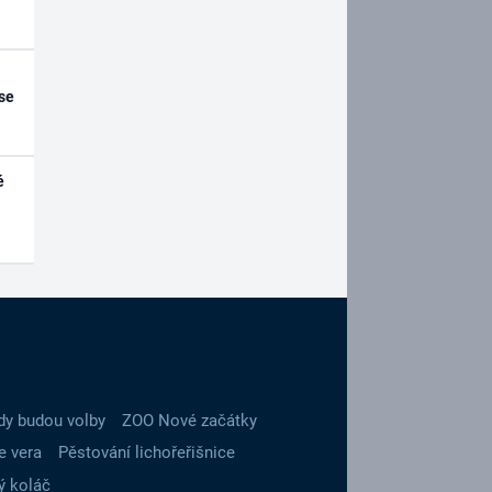
se
é
dy budou volby
ZOO Nové začátky
e vera
Pěstování lichořeřišnice
ý koláč