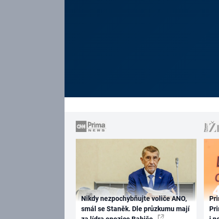
Nikdy nezpochybňujte voliče ANO,
Pri
smál se Staněk. Dle průzkumu mají
Pri
za lídra opozice Babiše
i n