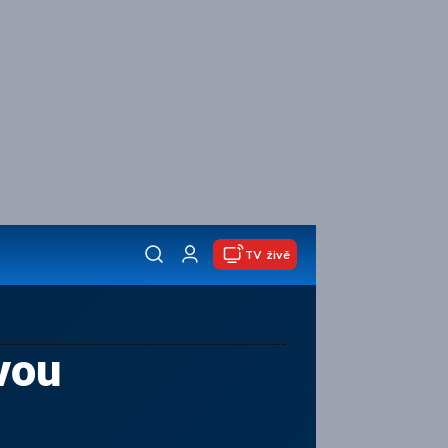
TV živě
vou