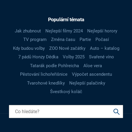
Populární témata
Jak zhubnout
Nejlepší filmy 2024
Nejlepší horory
TV program
Změna času
Partie
Počasí
Kdy budou volby
ZOO Nové začátky
Auto – katalog
7 pádů Honzy Dědka
Volby 2025
Svařené víno
Tatarák podle Pohlreicha
Aloe vera
Pěstování lichořeřišnice
Výpočet ascendentu
Tvarohové knedlíky
Nejlepší palačinky
Švestkový koláč