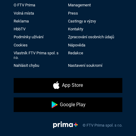
O FTV Prima
Management
Volná místa
Press
Reklama
Castingy a výzvy
HbbTV
Kontakty
Podmínky užívání
Zpracování osobních údajů
Cookies
Nápověda
Vlastník FTV Prima spol. s
Redakce
r.o.
Nahlásit chybu
Nastavení soukromí
App Store
Google Play
© FTV Prima spol. s r.o.