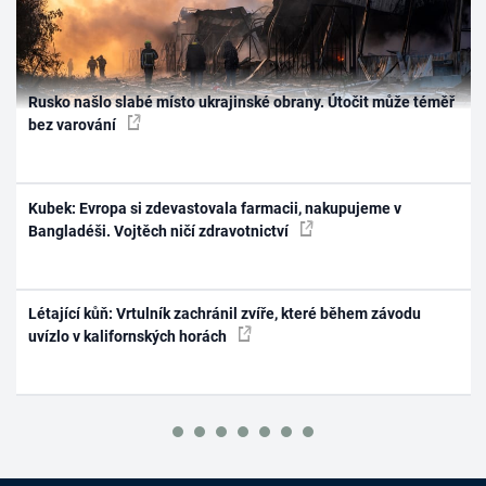
Rusko našlo slabé místo ukrajinské obrany. Útočit může téměř
bez varování
Kubek: Evropa si zdevastovala farmacii, nakupujeme v
Bangladéši. Vojtěch ničí zdravotnictví
Létající kůň: Vrtulník zachránil zvíře, které během závodu
uvízlo v kalifornských horách