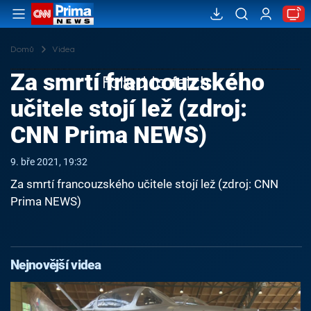
Domů
Videa
Za smrtí francouzského
Failed to fetch
učitele stojí lež (zdroj:
CNN Prima NEWS)
9. bře 2021, 19:32
Za smrtí francouzského učitele stojí lež (zdroj: CNN
Prima NEWS)
Nejnovější videa