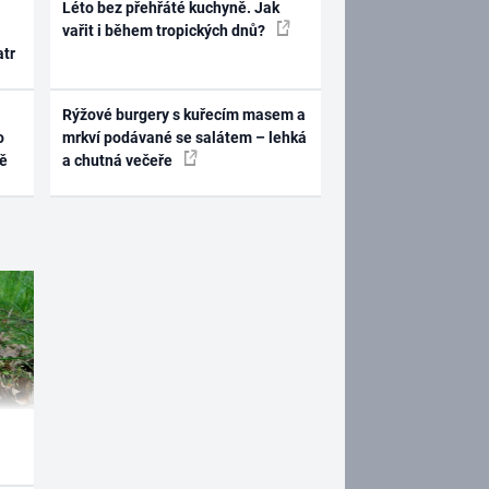
Léto bez přehřáté kuchyně. Jak
vařit i během tropických dnů?
atr
Rýžové burgery s kuřecím masem a
o
mrkví podávané se salátem – lehká
ně
a chutná večeře