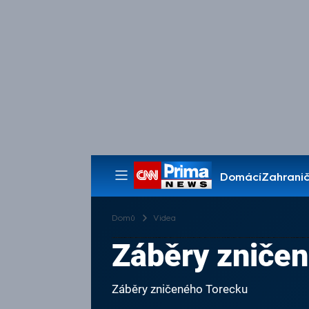
Domácí
Zahranič
Pořady
Domů
Videa
Záběry zniče
Záběry zničeného Torecku