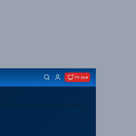
TV živě