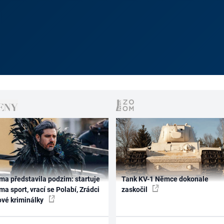
ma představila podzim: startuje
Tank KV-1 Němce dokonale
ma sport, vrací se Polabí, Zrádci
zaskočil
ové kriminálky