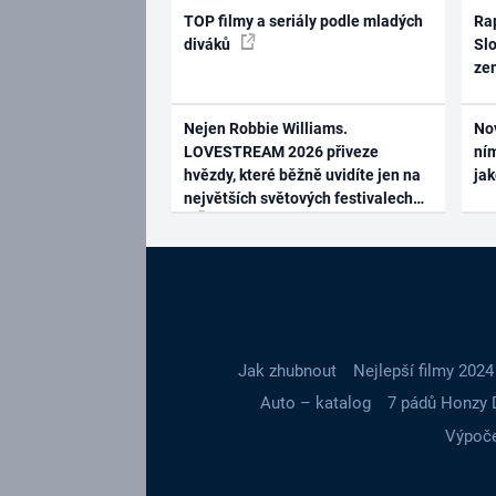
TOP filmy a seriály podle mladých
Rap
diváků
Slo
ze
Nejen Robbie Williams.
No
LOVESTREAM 2026 přiveze
ním
hvězdy, které běžně uvidíte jen na
ja
největších světových festivalech
Jak zhubnout
Nejlepší filmy 2024
Auto – katalog
7 pádů Honzy 
Výpoče