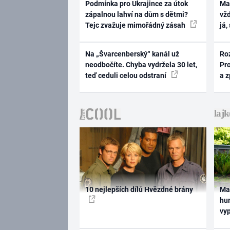
Podmínka pro Ukrajince za útok
Ma
zápalnou lahví na dům s dětmi?
vž
Tejc zvažuje mimořádný zásah
já,
Na „Švarcenberský“ kanál už
Ro
neodbočíte. Chyba vydržela 30 let,
Pr
teď ceduli celou odstraní
a 
10 nejlepších dílů Hvězdné brány
Ma
hum
vy