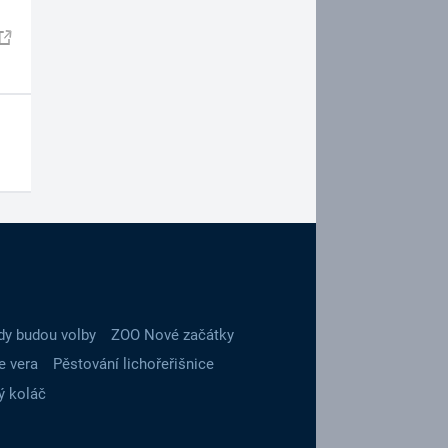
dy budou volby
ZOO Nové začátky
e vera
Pěstování lichořeřišnice
ý koláč