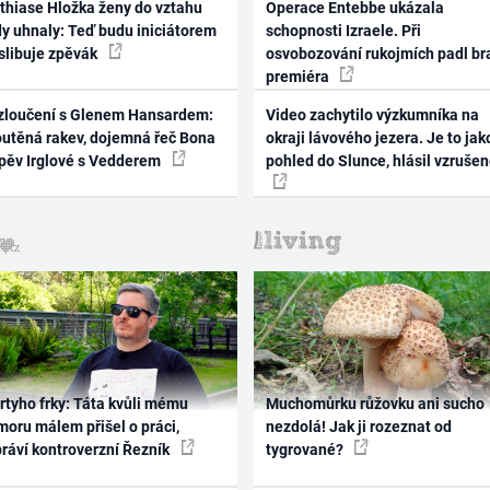
thiase Hložka ženy do vztahu
Operace Entebbe ukázala
dy uhnaly: Teď budu iniciátorem
schopnosti Izraele. Při
 slibuje zpěvák
osvobozování rukojmích padl br
premiéra
zloučení s Glenem Hansardem:
Video zachytilo výzkumníka na
outěná rakev, dojemná řeč Bona
okraji lávového jezera. Je to jak
zpěv Irglové s Vedderem
pohled do Slunce, hlásil vzruše
rtyho frky: Táta kvůli mému
Muchomůrku růžovku ani sucho
oru málem přišel o práci,
nezdolá! Jak ji rozeznat od
práví kontroverzní Řezník
tygrované?