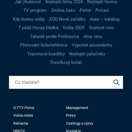
Jak zhubnout
Nejlepší filmy 2024
Nejlepší horory
TV program
Změna času
Partie
Počasí
Kdy budou volby
ZOO Nové začátky
Auto – katalog
7 pádů Honzy Dědka
Volby 2025
Svařené víno
Tatarák podle Pohlreicha
Aloe vera
Pěstování lichořeřišnice
Výpočet ascendentu
Tvarohové knedlíky
Nejlepší palačinky
Švestkový koláč
O FTV Prima
Management
Volná místa
Press
Reklama
Castingy a výzvy
HbbTV
Kontakty