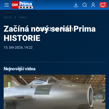
Domů
Videa
Začíná nový seriál Prima
Failed to fetch
HISTORIE
15. bře 2024, 19:22
Nejnovější videa