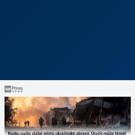
Rusko našlo slabé místo ukrajinské obrany. Útočit může téměř