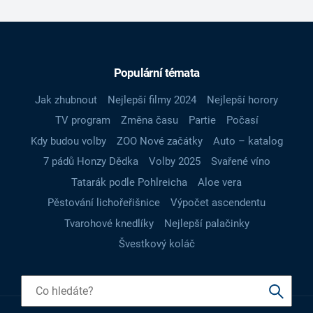
Populární témata
Jak zhubnout
Nejlepší filmy 2024
Nejlepší horory
TV program
Změna času
Partie
Počasí
Kdy budou volby
ZOO Nové začátky
Auto – katalog
7 pádů Honzy Dědka
Volby 2025
Svařené víno
Tatarák podle Pohlreicha
Aloe vera
Pěstování lichořeřišnice
Výpočet ascendentu
Tvarohové knedlíky
Nejlepší palačinky
Švestkový koláč