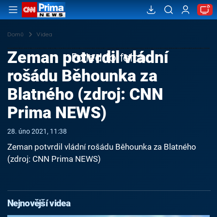
Domů
Videa
Zeman potvrdil vládní
Failed to fetch
rošádu Běhounka za
Blatného (zdroj: CNN
Prima NEWS)
28. úno 2021, 11:38
Zeman potvrdil vládní rošádu Běhounka za Blatného
(zdroj: CNN Prima NEWS)
Nejnovější videa