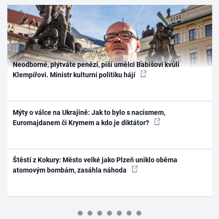
Neodborné, plýtváte penězi, píší umělci Babišovi kvůli
Klempířovi. Ministr kulturní politiku hájí
Mýty o válce na Ukrajině: Jak to bylo s nacismem,
Euromajdanem či Krymem a kdo je diktátor?
Štěstí z Kokury: Město velké jako Plzeň uniklo oběma
atomovým bombám, zasáhla náhoda