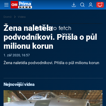
Domů
Videa
Žena naletěla
Failed to fetch
podvodníkovi. Přišla o půl
milionu korun
1. zář 2020, 16:57
Žena naletěla podvodníkovi. Přišla o půl milionu korun
Nejnovější videa