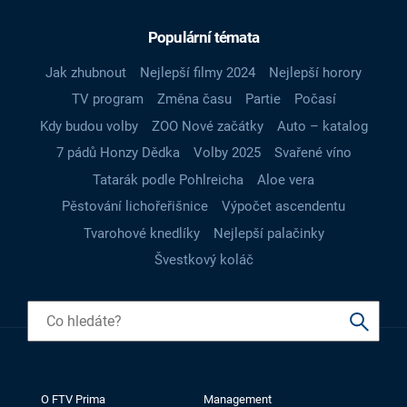
Populární témata
Jak zhubnout
Nejlepší filmy 2024
Nejlepší horory
TV program
Změna času
Partie
Počasí
Kdy budou volby
ZOO Nové začátky
Auto – katalog
7 pádů Honzy Dědka
Volby 2025
Svařené víno
Tatarák podle Pohlreicha
Aloe vera
Pěstování lichořeřišnice
Výpočet ascendentu
Tvarohové knedlíky
Nejlepší palačinky
Švestkový koláč
O FTV Prima
Management