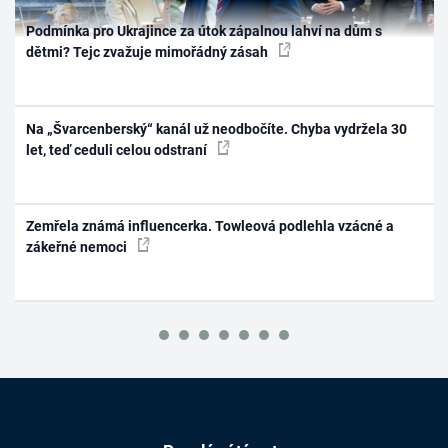
Podmínka pro Ukrajince za útok zápalnou lahví na dům s
dětmi? Tejc zvažuje mimořádný zásah
Na „Švarcenberský“ kanál už neodbočíte. Chyba vydržela 30
let, teď ceduli celou odstraní
Zemřela známá influencerka. Towleová podlehla vzácné a
zákeřné nemoci