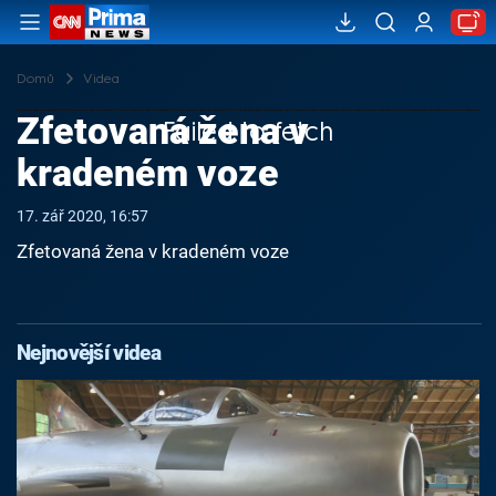
Domů
Videa
Zfetovaná žena v
Failed to fetch
kradeném voze
17. zář 2020, 16:57
Zfetovaná žena v kradeném voze
Nejnovější videa