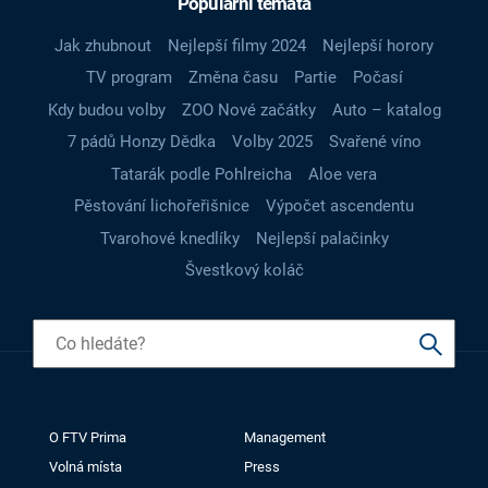
Populární témata
Jak zhubnout
Nejlepší filmy 2024
Nejlepší horory
TV program
Změna času
Partie
Počasí
Kdy budou volby
ZOO Nové začátky
Auto – katalog
7 pádů Honzy Dědka
Volby 2025
Svařené víno
Tatarák podle Pohlreicha
Aloe vera
Pěstování lichořeřišnice
Výpočet ascendentu
Tvarohové knedlíky
Nejlepší palačinky
Švestkový koláč
O FTV Prima
Management
Volná místa
Press