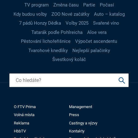
TV program
Změna času
Partie
Počasí
Kdy budou volby
ZOO Nové začátky
Auto – katalog
7 pádů Honzy Dědka
Volby 2025
Svařené víno
Tatarák podle Pohlreicha
Aloe vera
Pěstování lichořeřišnice
Výpočet ascendentu
Tvarohové knedlíky
Nejlepší palačinky
Švestkový koláč
O FTV Prima
Management
Volná místa
Press
Reklama
Castingy a výzvy
HbbTV
Kontakty