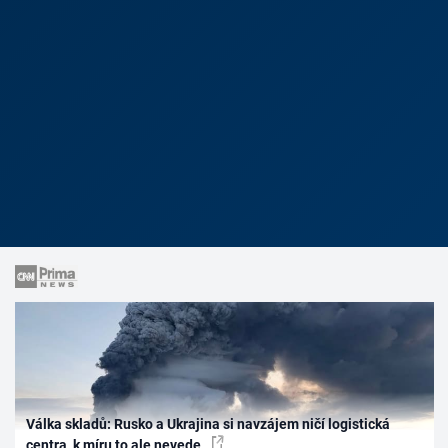
Válka skladů: Rusko a Ukrajina si navzájem ničí logistická
centra, k míru to ale nevede