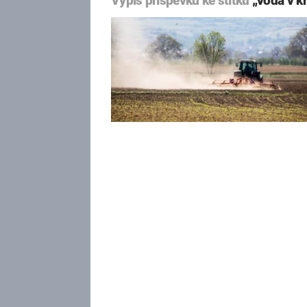
Výpis příspěvků ke štítku
„voda v kr