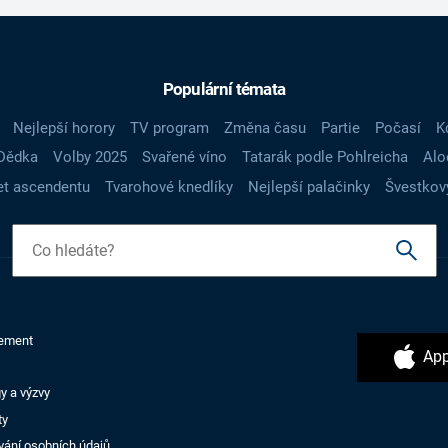
Populární témata
Nejlepší horory
TV program
Změna času
Partie
Počasí
K
Dědka
Volby 2025
Svařené víno
Tatarák podle Pohlreicha
Alo
t ascendentu
Tvarohové knedlíky
Nejlepší palačinky
Švestkov
ement
App
y a výzvy
ty
vání osobních údajů