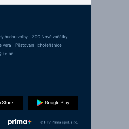
dy budou volby
ZOO Nové začátky
e vera
Pěstování lichořeřišnice
ý koláč
 Store
Google Play
© FTV Prima spol. s r.o.