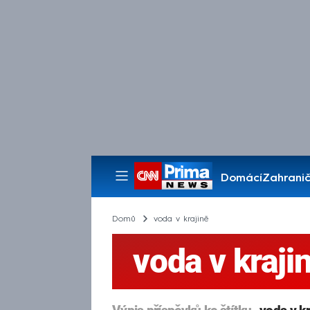
Domácí
Zahranič
Pořady
Domů
voda v krajině
voda v kraji