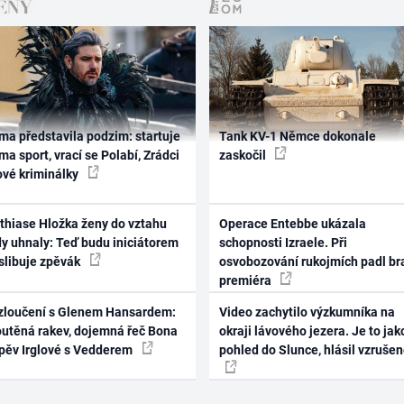
ma představila podzim: startuje
Tank KV-1 Němce dokonale
ma sport, vrací se Polabí, Zrádci
zaskočil
ové kriminálky
thiase Hložka ženy do vztahu
Operace Entebbe ukázala
dy uhnaly: Teď budu iniciátorem
schopnosti Izraele. Při
 slibuje zpěvák
osvobozování rukojmích padl br
premiéra
zloučení s Glenem Hansardem:
Video zachytilo výzkumníka na
outěná rakev, dojemná řeč Bona
okraji lávového jezera. Je to jak
zpěv Irglové s Vedderem
pohled do Slunce, hlásil vzruše