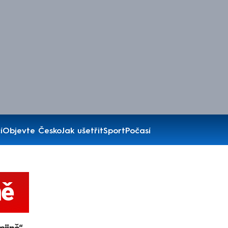
í
Objevte Česko
Jak ušetřit
Sport
Počasí
ně