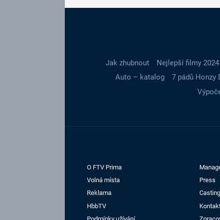
Jak zhubnout
Nejlepší filmy 2024
Auto – katalog
7 pádů Honzy 
Výpoče
O FTV Prima
Manag
Volná místa
Press
Reklama
Casting
HbbTV
Kontak
Podmínky užívání
Zpraco