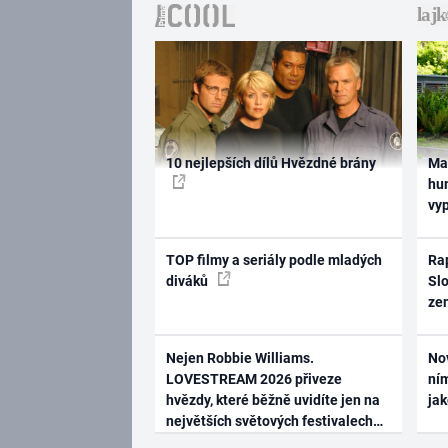
10 nejlepších dílů Hvězdné brány
Ma
hum
vy
TOP filmy a seriály podle mladých
Rap
diváků
Slo
ze
Nejen Robbie Williams.
No
LOVESTREAM 2026 přiveze
ním
hvězdy, které běžně uvidíte jen na
ja
největších světových festivalech