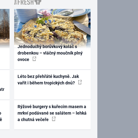
Jednoduchý borůvkový koláč s
drobenkou – vláčný moučník plný
ovoce
Léto bez přehřáté kuchyně. Jak
vařit i během tropických dnů?
atr
Rýžové burgery s kuřecím masem a
o
mrkví podávané se salátem – lehká
ně
a chutná večeře