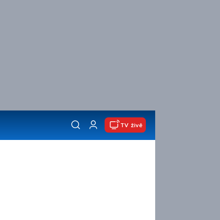
TV živě