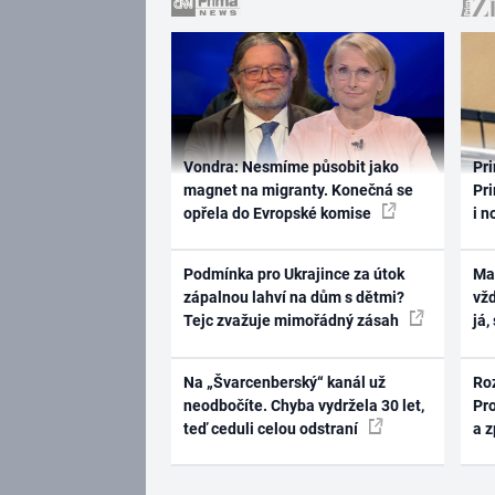
Vondra: Nesmíme působit jako
Pri
magnet na migranty. Konečná se
Pri
opřela do Evropské komise
i n
Podmínka pro Ukrajince za útok
Ma
zápalnou lahví na dům s dětmi?
vž
Tejc zvažuje mimořádný zásah
já,
Na „Švarcenberský“ kanál už
Ro
neodbočíte. Chyba vydržela 30 let,
Pr
teď ceduli celou odstraní
a 