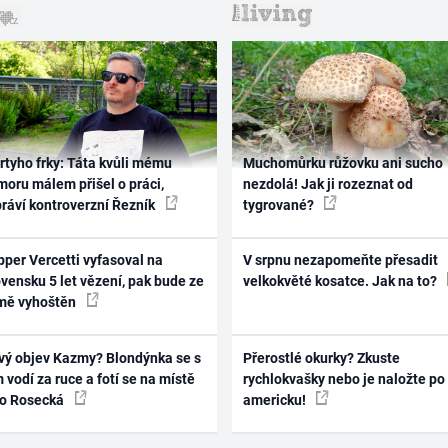
rtyho frky: Táta kvůli mému
Muchomůrku růžovku ani sucho
oru málem přišel o práci,
nezdolá! Jak ji rozeznat od
práví kontroverzní Řezník
tygrované?
per Vercetti vyfasoval na
V srpnu nezapomeňte přesadit
vensku 5 let vězení, pak bude ze
velkokvěté kosatce. Jak na to?
mě vyhoštěn
vý objev Kazmy? Blondýnka se s
Přerostlé okurky? Zkuste
 vodí za ruce a fotí se na místě
rychlokvašky nebo je naložte po
ko Rosecká
americku!