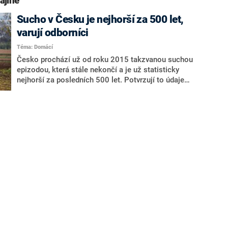
ajině“
Sucho v Česku je nejhorší za 500 let,
varují odborníci
Téma: Domácí
Česko prochází už od roku 2015 takzvanou suchou
epizodou, která stále nekončí a je už statisticky
nejhorší za posledních 500 let. Potvrzují to údaje
týmu vědců z projektu InterSucho.