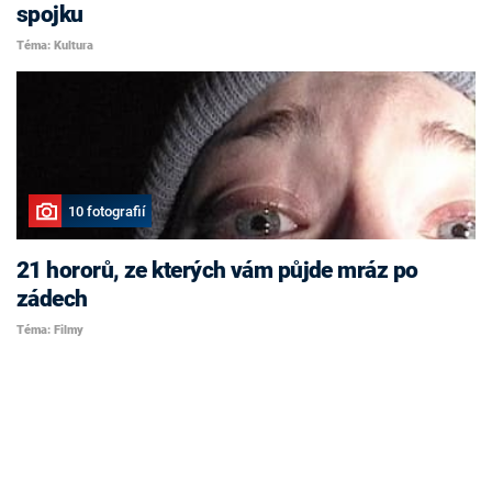
spojku
Téma: Kultura
10 fotografií
21 hororů, ze kterých vám půjde mráz po
zádech
Téma: Filmy