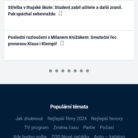
Střelba v thajské škole: Student zabil učitele a další zranil.
Pak spáchal sebevraždu
Poslední rozloučení s Milanem Knížákem: Smuteční řec
pronesou Klaus i Klempíř
Populární témata
Jak zhubnout
Nejlepší filmy 2024
Nejlepší horory
TV program
Změna času
Partie
Počasí
Kdy budou volby
ZOO Nové začátky
Auto – katalog