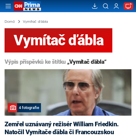
Domů
Vymítač ďábla
Vymítač ďábla
Výpis příspěvků ke štítku
„Vymítač ďábla“
4 fotografie
Zemřel uznávaný režisér William Friedkin.
Natočil Vymítače ďábla či Francouzskou