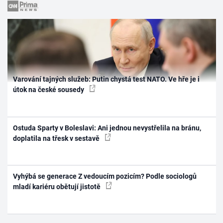
Varování tajných služeb: Putin chystá test NATO. Ve hře je i
útok na české sousedy
Ostuda Sparty v Boleslavi: Ani jednou nevystřelila na bránu,
doplatila na třesk v sestavě
Vyhýbá se generace Z vedoucím pozicím? Podle sociologů
mladí kariéru obětují jistotě