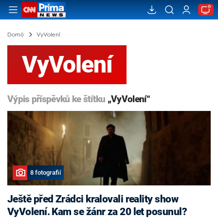
Domů
VyVolení
VyVolení
Výpis příspěvků ke štítku
„VyVolení“
8 fotografií
Ještě před Zrádci kralovali reality show
VyVolení. Kam se žánr za 20 let posunul?