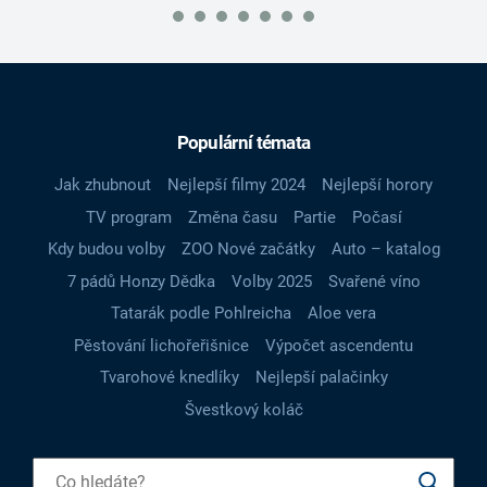
Populární témata
Jak zhubnout
Nejlepší filmy 2024
Nejlepší horory
TV program
Změna času
Partie
Počasí
Kdy budou volby
ZOO Nové začátky
Auto – katalog
7 pádů Honzy Dědka
Volby 2025
Svařené víno
Tatarák podle Pohlreicha
Aloe vera
Pěstování lichořeřišnice
Výpočet ascendentu
Tvarohové knedlíky
Nejlepší palačinky
Švestkový koláč