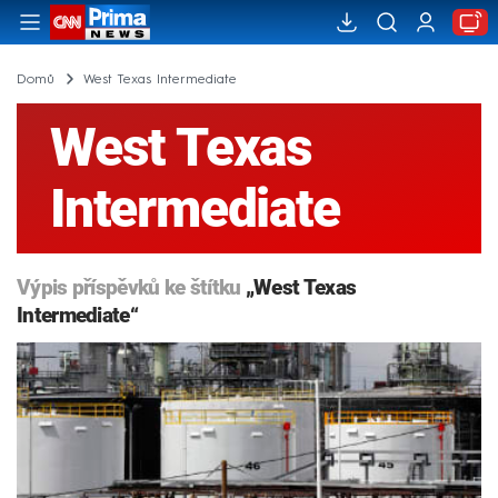
Domů
West Texas Intermediate
West Texas
Intermediate
Výpis příspěvků ke štítku
„West Texas
Intermediate“