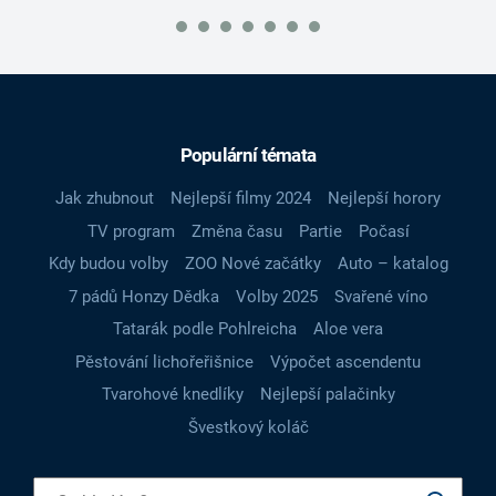
Populární témata
Jak zhubnout
Nejlepší filmy 2024
Nejlepší horory
TV program
Změna času
Partie
Počasí
Kdy budou volby
ZOO Nové začátky
Auto – katalog
7 pádů Honzy Dědka
Volby 2025
Svařené víno
Tatarák podle Pohlreicha
Aloe vera
Pěstování lichořeřišnice
Výpočet ascendentu
Tvarohové knedlíky
Nejlepší palačinky
Švestkový koláč