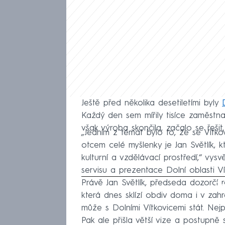
Ještě před několika desetiletími byly
Každý den sem mířily tisíce zaměstna
však výroba skončila, začalo se řešit
„Jedním z témat bylo to, že se Vítkov
otcem celé myšlenky je Jan Světlík, k
kulturní a vzdělávací prostředí,“ vys
servisu a prezentace Dolní oblasti Ví
Právě Jan Světlík, předseda dozorčí r
Fa
která dnes sklízí obdiv doma i v zah
může s Dolními Vítkovicemi stát. Nejp
Pak ale přišla větší vize a postupně