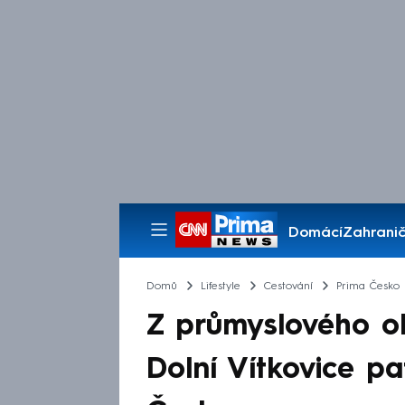
Domácí
Zahranič
Pořady
Domů
Lifestyle
Cestování
Prima Česko
Z průmyslového ob
Dolní Vítkovice pa