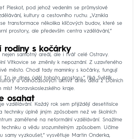
osef Pleskot, pod jehož vedením se průmyslové
dělávání, kultury a cestovního ruchu. „Vznikla
se transformace několika klíčových budov, které se
urní prostory, ale především centra vzdělávání,“
 rodiny s kočárky
nejen samotný areál, ale i tvář celé Ostravy.
lní Vítkovice se změnily k nepoznání. Z uzavřeného
živé město. Chodí tady maminky s kočárky, fungují
. To je dnes úděl tohoto prostoru,“ říká Světlík.
 kultury a volnočasových aktivit dnes dělá z Dolních
h míst Moravskoslezského kraje.
te osahat
 vzdělávání. Každý rok sem přijíždějí desetitisíce
y a techniky úplně jiným způsobem než ve školních
centrum zaměřené na neformální vzdělávání. Snažíme
žit techniku a vědu srozumitelným způsobem. Učíme
u samy vyzkoušet,“ vysvětluje Martin Onderka,