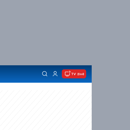
TV živě