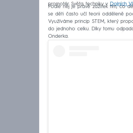
promotér Světa techniky v
Dolních Ví
Podle něj je právě zážitek tím, co d
se děti často učí teorii odděleně po
Využíváme princip STEM, který propoj
do jednoho celku. Díky tomu odpadá 
Onderka.