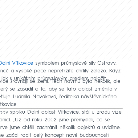
Dolní Vítkovice
symbolem průmyslové síly Ostravy.
nců a vysoké pece nepřetržitě chrlily železo. Když
, jak s unikátním průmyslovým areálem naložit.
ice srovnají se zemí. Těch návrhů bylo několik, ale
terý se zasadil o to, aby se tato oblast změnila v
větluje Ludmila Nováková, ředitelka návštěvnického
tkovice.
ady spolku Dolní oblast Vítkovice, stál u zrodu vize,
iled to fetch
raničí. „Už od roku 2002 jsme přemýšleli, co se
rve jsme chtěli zachránit několik objektů a uvidíme.
 se začal rodit celý koncept nové budoucnosti