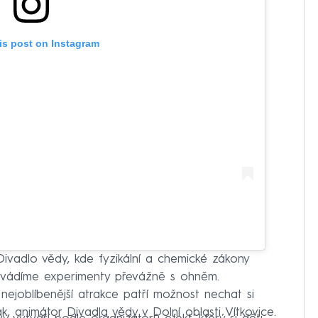
is post on Instagram
 Divadlo vědy, kde fyzikální a chemické zákony
edvádíme experimenty převážně s ohněm.
joblíbenější atrakce patří možnost nechat si
k, animátor Divadla vědy v Dolní oblasti Vítkovice.