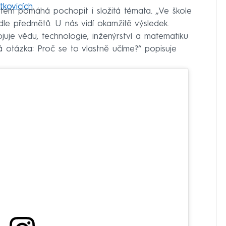
tkovicích
.
ětem pomáhá pochopit i složitá témata. „Ve škole
dle předmětů. U nás vidí okamžitě výsledek.
uje vědu, technologie, inženýrství a matematiku
otázka: Proč se to vlastně učíme?“ popisuje