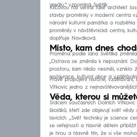
areálu,“ vzpomíná Světlík.
Klíčovou roli sehrál také architekt J
stavby proměnily v moderní centra vz
národní kulturní památka a rozběhla 
proměnily v návštěvnická centra, kult
doplňuje Nováková.
Místo, kam dnes chodí
Proměna podle Jana Světlíka změnila 
„Ostrava se změnila k nepoznání. Do
prostoru, kam nikdo nesměl, vzniklo 
restaurace, kulturní akce a vzdělávání
Právě propojení historie, vzdělávání,
Vítkovic jedno z nejnavštěvovanějšíc
Věda, kterou si může
Srdcem současných Dolních Vítkovic je
školáků, kteří zde objevují svět věd
lavicích. „Svět techniky je science 
se veřejnosti a hlavně dětem přiblí
je hrou a hlavně tím, že si vše moho