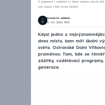
K pobavení i vzdělání tu lidem dodnes slouží vě
uhlí.
Zdroj: CNN Prima NEWS
Komerční sdělení
12. čvn 2026, 18:02
Kdysi jedno z nejvýznamnější
dnes místo, kam míří školní vý
světa. Ostravské Dolní Vítko
proměnou. Tam, kde se téměř d
zážitky, vzdělávací programy, 
generace.