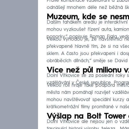
Právě kombinace vzdělávání a zábavy 
odnášejí mnohem déle než běžná ško
Muzeum, kde se nesmí
Dalším tahákem areálu je interaktivní
mohou vyzkoušet řízení auta, kamion
ponorky,“ popisuje Roman Fiala, vedo
Velkou výhodou je, že návštěvníci ne
překvapené hlavně tím, že si na vš
sklem. A často jsou překvapeni i dosp
obráběcích dílnách,“ směje se David 
Více než půl milionu 
Dolní Vítkovice se za poslední roky 
vzdělávání v České republice. Progra
Velkou roli hraje také podpora měst
města nám pomáhají rozvíjet vzdělá
mohou navštěvovat speciální kurzy a 
krátkometrážní filmy promítané v naš
Výšlap na Bolt Tower a
Dolní Vítkovice ale nejsou jen o vz
fascinující historii výroby železa. 