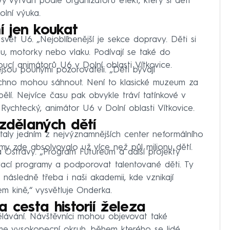
vytváří podle organizátorů efekt, který si děti
lní výuka.
 jen koukat
 svět U6. „Nejoblíbenější je sekce dopravy. Děti si
u, motorky nebo vlaku. Podívají se také do
ucí animátorů U6 v Dolní oblasti Vítkovice.
jsou pouhými pozorovateli. „Děti bývají
echno mohou sáhnout. Není to klasické muzeum za
ělí. Nejvíce času pak obvykle tráví tatínkové v
Rychtecký, animátor U6 v Dolní oblasti Vítkovice.
vzdělaných dětí
staly jedním z nejvýznamnějších center neformálního
my zde absolvovalo už více než půl milionu dětí.
a Ostravy. „Program Futureum a další projekty
vací programy a podporovat talentované děti. Ty
následně třeba i naši akademii, kde vznikají
em kině,“ vysvětluje Onderka.
 cesta historií železa
dělávání. Návštěvníci mohou objevovat také
„Máme vysokopecní okruh, během kterého se lidé