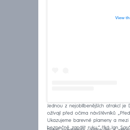
View th
Jednou z nejoblíbenějších atrakcí je
ožívají před očima návštěvníků. „Př
Ukazujeme barevné plameny a mezi ne
bezpečně zapálit ruku,“ říká Jan Sasá