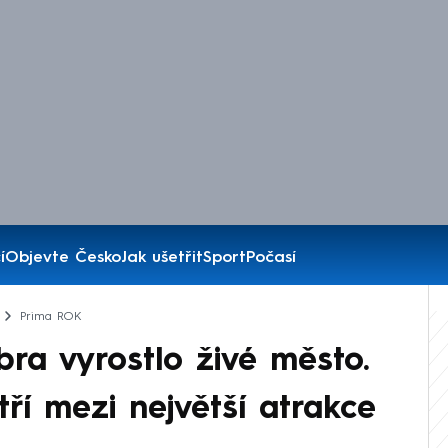
í
Objevte Česko
Jak ušetřit
Sport
Počasí
Prima ROK
ra vyrostlo živé město.
tří mezi největší atrakce