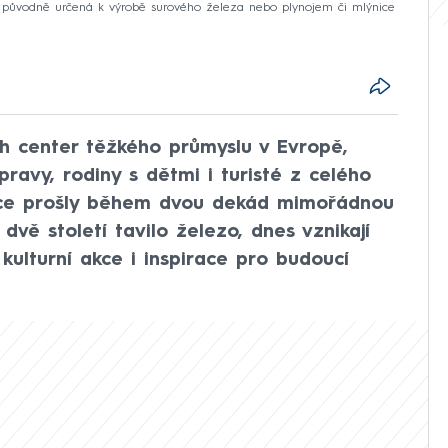
ž původně určená k výrobě surového železa nebo plynojem či mlýnice
ch center těžkého průmyslu v Evropě,
pravy, rodiny s dětmi i turisté z celého
vice prošly během dvou dekád mimořádnou
vě století tavilo železo, dnes vznikají
kulturní akce i inspirace pro budoucí