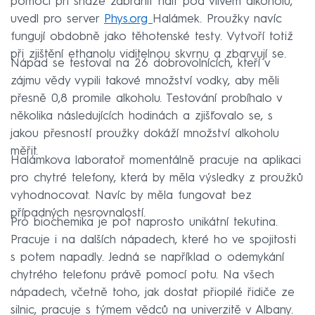
pomoci při snaze zabránit řídit pod vlivem alkoholu,“
uvedl pro server
Phys.org
Halámek. Proužky navíc
fungují obdobně jako těhotenské testy. Vytvoří totiž
při zjištění ethanolu viditelnou skvrnu a zbarvují se.
Nápad se testoval na 26 dobrovolnících, kteří v
zájmu vědy vypili takové množství vodky, aby měli
přesně 0,8 promile alkoholu. Testování probíhalo v
několika následujících hodinách a zjišťovalo se, s
jakou přesností proužky dokáží množství alkoholu
měřit.
Halámkova laboratoř momentálně pracuje na aplikaci
pro chytré telefony, která by měla výsledky z proužků
vyhodnocovat. Navíc by měla fungovat bez
případných nesrovnalostí.
Pro biochemika je pot naprosto unikátní tekutina.
Pracuje i na dalších nápadech, které ho ve spojitosti
s potem napadly. Jedná se například o odemykání
chytrého telefonu právě pomocí potu. Na všech
nápadech, včetně toho, jak dostat přiopilé řidiče ze
silnic, pracuje s týmem vědců na univerzitě v Albany.