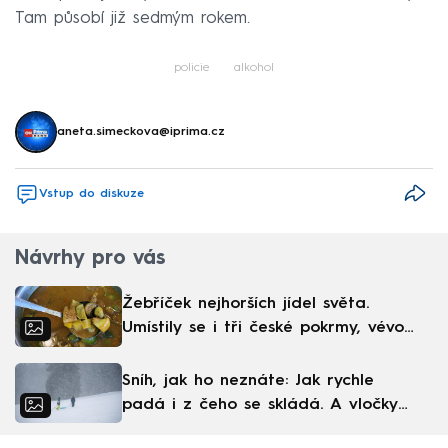
Tam působí již sedmým rokem.
policie
alkohol
aneta.simeckova@iprima.cz
Vstup do diskuze
Návrhy pro vás
Žebříček nejhorších jídel světa.
Umístily se i tři české pokrmy, vévodí
skandinávská kuchyně
Sníh, jak ho neznáte: Jak rychle
padá i z čeho se skládá. A vločky
nejsou bílé