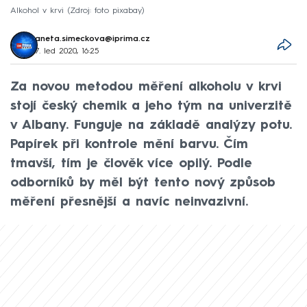
Alkohol v krvi
Zdroj: foto pixabay
aneta.simeckova@iprima.cz
7. led 2020, 16:25
Za novou metodou měření alkoholu v krvi
stojí český chemik a jeho tým na univerzitě
v Albany. Funguje na základě analýzy potu.
Papírek při kontrole mění barvu. Čím
tmavší, tím je člověk více opilý. Podle
odborníků by měl být tento nový způsob
měření přesnější a navíc neinvazivní.