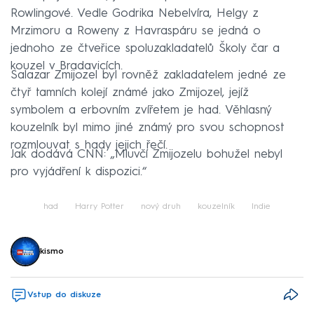
Rowlingové. Vedle Godrika Nebelvíra, Helgy z
Mrzimoru a Roweny z Havraspáru se jedná o
jednoho ze čtveřice spoluzakladatelů Školy čar a
kouzel v Bradavicích.
Salazar Zmijozel byl rovněž zakladatelem jedné ze
čtyř tamních kolejí známé jako Zmijozel, jejíž
symbolem a erbovním zvířetem je had. Věhlasný
kouzelník byl mimo jiné známý pro svou schopnost
rozmlouvat s hady jejich řečí.
Jak dodává CNN: „Mluvčí Zmijozelu bohužel nebyl
pro vyjádření k dispozici.“
had
Harry Potter
nový druh
kouzelník
Indie
kismo
Vstup do diskuze