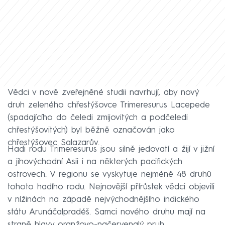
Vědci v nově zveřejněné studii navrhují, aby nový
druh zeleného chřestýšovce Trimeresurus Lacepede
(spadajícího do čeledi zmijovitých a podčeledi
chřestýšovitých) byl běžně označován jako
chřestýšovec Salazarův.
Hadi rodu Trimeresurus jsou silně jedovatí a žijí v jižní
a jihovýchodní Asii i na některých pacifických
ostrovech. V regionu se vyskytuje nejméně 48 druhů
tohoto hadího rodu. Nejnovější přírůstek vědci objevili
v nížinách na západě nejvýchodnějšího indického
státu Arunáčalpradéš. Samci nového druhu mají na
straně hlavy oranžovo-načervenalý pruh.