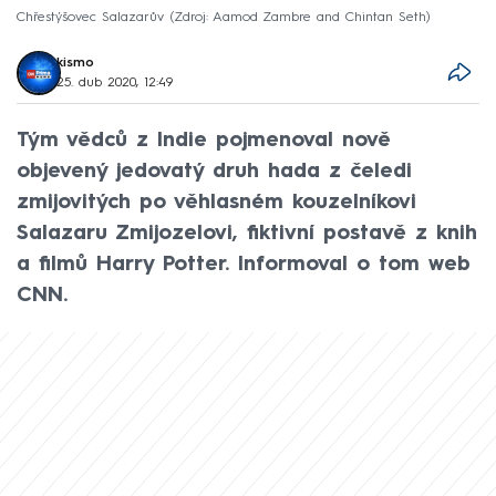
Chřestýšovec Salazarův
Zdroj: Aamod Zambre and Chintan Seth
kismo
25. dub 2020, 12:49
Tým vědců z Indie pojmenoval nově
objevený jedovatý druh hada z čeledi
zmijovitých po věhlasném kouzelníkovi
Salazaru Zmijozelovi, fiktivní postavě z knih
a filmů Harry Potter. Informoval o tom web
CNN.