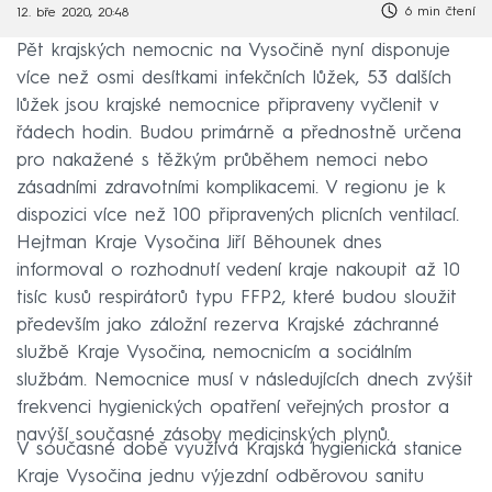
6 min čtení
12. bře 2020, 20:48
Pět krajských nemocnic na Vysočině nyní disponuje
více než osmi desítkami infekčních lůžek, 53 dalších
lůžek jsou krajské nemocnice připraveny vyčlenit v
řádech hodin. Budou primárně a přednostně určena
pro nakažené s těžkým průběhem nemoci nebo
zásadními zdravotními komplikacemi. V regionu je k
dispozici více než 100 připravených plicních ventilací.
Hejtman Kraje Vysočina Jiří Běhounek dnes
informoval o rozhodnutí vedení kraje nakoupit až 10
tisíc kusů respirátorů typu FFP2, které budou sloužit
především jako záložní rezerva Krajské záchranné
službě Kraje Vysočina, nemocnicím a sociálním
službám. Nemocnice musí v následujících dnech zvýšit
frekvenci hygienických opatření veřejných prostor a
navýší současné zásoby medicinských plynů.
V současné době využívá Krajská hygienická stanice
Kraje Vysočina jednu výjezdní odběrovou sanitu