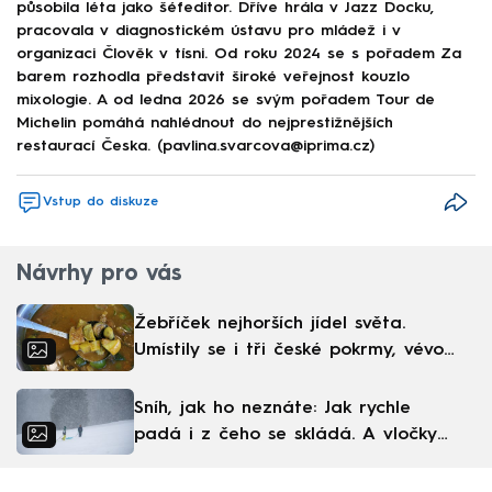
působila léta jako šéfeditor. Dříve hrála v Jazz Docku,
pracovala v diagnostickém ústavu pro mládež i v
organizaci Člověk v tísni. Od roku 2024 se s pořadem Za
barem rozhodla představit široké veřejnost kouzlo
mixologie. A od ledna 2026 se svým pořadem Tour de
Michelin pomáhá nahlédnout do nejprestižnějších
restaurací Česka. (pavlina.svarcova@iprima.cz)
Vstup do diskuze
Návrhy pro vás
Žebříček nejhorších jídel světa.
Umístily se i tři české pokrmy, vévodí
skandinávská kuchyně
Sníh, jak ho neznáte: Jak rychle
padá i z čeho se skládá. A vločky
nejsou bílé