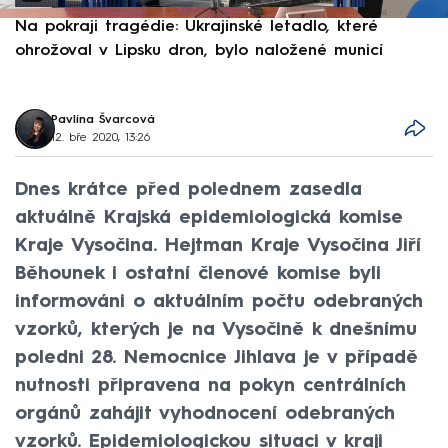
Na pokraji tragédie: Ukrajinské letadlo, které
P
ohrožoval v Lipsku dron, bylo naložené municí
e
Pavlína Švarcová
12. bře 2020, 13:26
Dnes krátce před polednem zasedla
aktuálně Krajská epidemiologická komise
Kraje Vysočina. Hejtman Kraje Vysočina Jiří
Běhounek i ostatní členové komise byli
informováni o aktuálním počtu odebraných
vzorků, kterých je na Vysočině k dnešnímu
poledni 28. Nemocnice Jihlava je v případě
nutnosti připravena na pokyn centrálních
orgánů zahájit vyhodnocení odebraných
vzorků. Epidemiologickou situaci v kraji