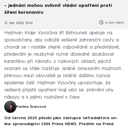
- jednání mohou ovlivnit vládní opatření proti
šíření koronaviru
6 min čtení
12. bře 2020, 10:49
Hejtman Kraje Vysočina Jiří Běhounek apeluje na
spoluobčany, aby odložili veškeré zahraniční cesty a
chovali se i nadále stejně odpovědně a předvídavě,
především je nezbytně nutné důsledně dodržovat
karanténu při návratu z rizikových oblastí, jejichž
seznam se stále rozšiřuje. Jedině omezením možnosti
přenosu mezi obyvateli je reálné dalšímu rozvoji
epidemie čelit. Hejtman Vysočiny upozorňuje, že
veškerá přijatá opatření mají vést ke zmírnění vlny
nákazy a k jejímu rozložení v čase.
Pavlína Švarcová
Od června 2025 působí jako zástupce šéfredaktora on-
line zpravodajství CNN Prima NEWS. Předtím na Primě