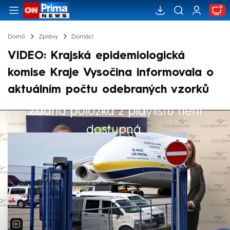
Domů
Zprávy
Domácí
VIDEO: Krajská epidemiologická
komise Kraje Vysočina informovala o
aktuálním počtu odebraných vzorků
Žádná položka z playlistu není
Výběr redakce
dostupná.