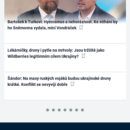
Bartošek k Turkovi: Hyenismus a nehoráznost. Ke stíhání by
ho Sněmovna vydala, míní Vondráček
Lékárničky, drony i pytle na mrtvoly: Jsou tržiště jako
Wildberries legitimním cílem Ukrajiny?
Šándor: Na masy ruských vojáků budou ukrajinské drony
krátké. Konflikt se nevyvíjí dobře