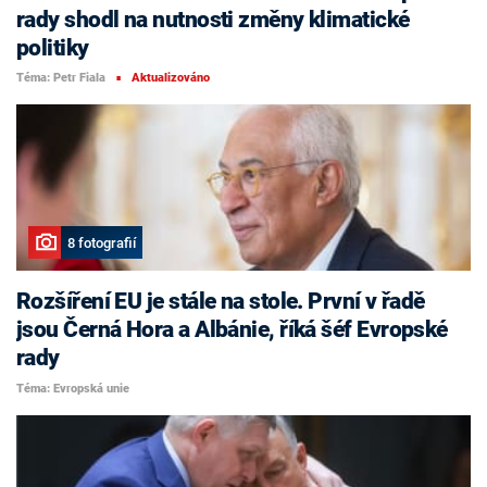
rady shodl na nutnosti změny klimatické
politiky
Téma: Petr Fiala
Aktualizováno
■
8 fotografií
Rozšíření EU je stále na stole. První v řadě
jsou Černá Hora a Albánie, říká šéf Evropské
rady
Téma: Evropská unie