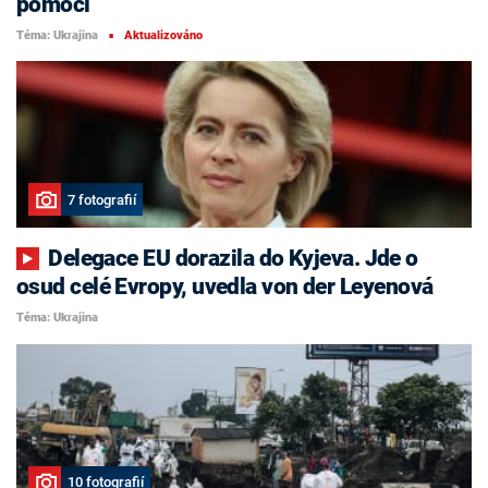
pomoci
Téma: Ukrajina
Aktualizováno
■
7 fotografií
Delegace EU dorazila do Kyjeva. Jde o
osud celé Evropy, uvedla von der Leyenová
Téma: Ukrajina
10 fotografií