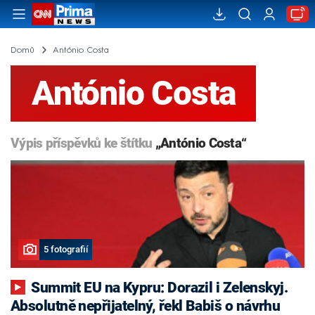
Domů
António Costa
António Costa
Výpis příspěvků ke štítku
„António Costa“
5 fotografií
Summit EU na Kypru: Dorazil i Zelenskyj.
Absolutně nepřijatelný, řekl Babiš o návrhu