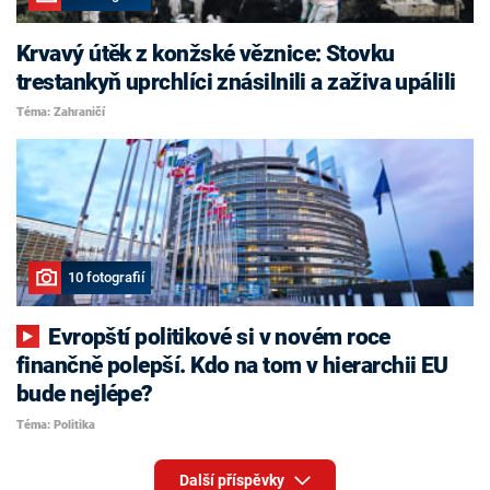
Krvavý útěk z konžské věznice: Stovku
trestankyň uprchlíci znásilnili a zaživa upálili
Téma: Zahraničí
10 fotografií
Evropští politikové si v novém roce
finančně polepší. Kdo na tom v hierarchii EU
bude nejlépe?
Téma: Politika
Další příspěvky