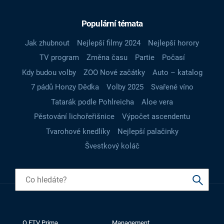
Populární témata
Jak zhubnout
Nejlepší filmy 2024
Nejlepší horory
TV program
Změna času
Partie
Počasí
Kdy budou volby
ZOO Nové začátky
Auto – katalog
7 pádů Honzy Dědka
Volby 2025
Svařené víno
Tatarák podle Pohlreicha
Aloe vera
Pěstování lichořeřišnice
Výpočet ascendentu
Tvarohové knedlíky
Nejlepší palačinky
Švestkový koláč
O FTV Prima
Management