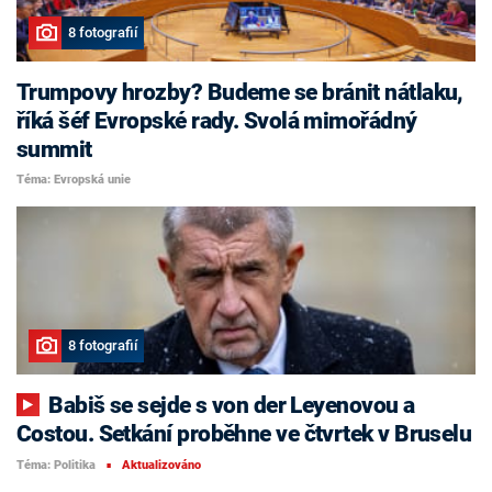
8 fotografií
Trumpovy hrozby? Budeme se bránit nátlaku,
říká šéf Evropské rady. Svolá mimořádný
summit
Téma: Evropská unie
8 fotografií
Babiš se sejde s von der Leyenovou a
Costou. Setkání proběhne ve čtvrtek v Bruselu
Téma: Politika
Aktualizováno
■