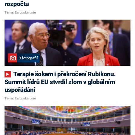
rozpočtu
Téma: Evropská unie
9 fotografií
Terapie šokem i překročení Rubikonu.
Summit lídrů EU stvrdil zlom v globálním
uspořádání
Téma: Evropská unie