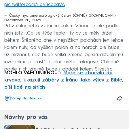
pic.twitter.com/Fb4BcbcaVA
— Český hydrometeorologický ústav (ČHMÚ) (@CHMUCHMI)
December 20, 2025
Příliv chladného vzduchu kolem Vánoc je ale podle
nich jistý. „Co se týče teplot, ty by se měly držet
během Štědrého dne v nejnižších polohách jen lehce
kolem nuly, od vyšších poloh a na horách ale bude
už mrznout, což bude velká změna oproti aktuálnímu
inverznímu počasí,“ doplnili meteorologové. Chladné
podle nich zřejmě bude i období kolem Silvestra.
MOHLO VÁM UNIKNOUT:
Moře se zbarvilo do
krvava, ukazují záběry z Íránu. Jako výjev z Bible,
píší lidé na sítích
Failed to fetch
Vstup do diskuze
Návrhy pro vás