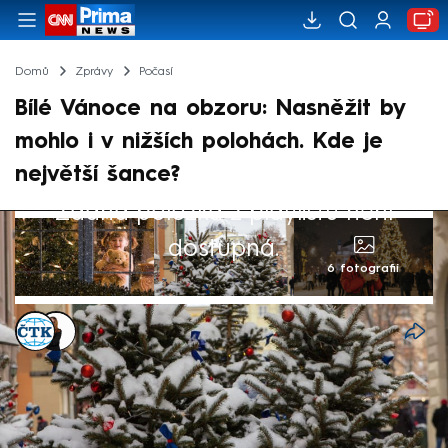
Domů
Zprávy
Počasí
Bílé Vánoce na obzoru: Nasněžit by
mohlo i v nižších polohách. Kde je
největší šance?
Žádná položka z playlistu není
dostupná.
6 fotografií
ČTK
,
Michaela Bartošová
20. pro 2025, 14:14
Šance na bílé Vánoce podle meteorologů
stále existuje a není vyloučeno, že by na