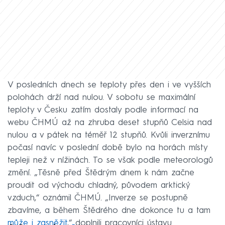
V posledních dnech se teploty přes den i ve vyšších
polohách drží nad nulou. V sobotu se maximální
teploty v Česku zatím dostaly podle informací na
webu ČHMÚ až na zhruba deset stupňů Celsia nad
nulou a v pátek na téměř 12 stupňů. Kvůli inverznímu
počasí navíc v poslední době bylo na horách místy
tepleji než v nížinách. To se však podle meteorologů
změní. „Těsně před Štědrým dnem k nám začne
proudit od východu chladný, původem arktický
vzduch,“ oznámil ČHMÚ. „Inverze se postupně
zbavíme, a během Štědrého dne dokonce tu a tam
může i zasněžit
,“ doplnili pracovníci ústavu.