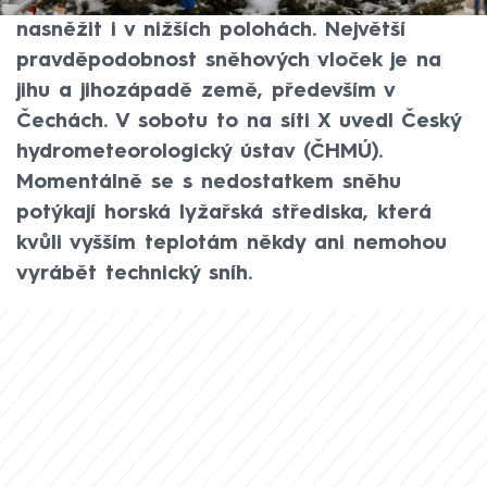
Štědrý den mohlo na některých místech
nasněžit i v nižších polohách. Největší
pravděpodobnost sněhových vloček je na
jihu a jihozápadě země, především v
Čechách. V sobotu to na síti X uvedl Český
hydrometeorologický ústav (ČHMÚ).
Momentálně se s nedostatkem sněhu
potýkají horská lyžařská střediska, která
kvůli vyšším teplotám někdy ani nemohou
vyrábět technický sníh.