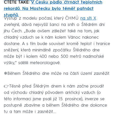
ČTĚTE TAKÉ:
V Česku padlo čtrnáct teplotních
rekordů. Na Mostecku bylo téměř patnáct
stupňů.
Výstup z modelu počasí, který ČHMÚ
na síti X
zveřejnil, dává nejvyšší šanci na sníh o Štědrém dni
jihu Čech. „Bude ovšem záležet také na tom, jak
chladný vzduch se k nám kolem Vánoc nakonec
dostane. A s tím bude souviset kromě teplot i hranice
sněžení, která minimálně zpočátku Štědrého dne
může být i kolem 400 nebo 500 metrů nadmořské
výšky,“ sdělili meteorologové.
❄Během Štědrého dne může na části území zasněžit.
👉Těsně před Štědrým dnem k nám začne proudit
od východu chladný původem arktický vzduch (o
této informaci jsme psali již 15. prosince), inverze se
postupně zbavíme a během Štědrého dne dokonce
tu a tam může i zasněžit.…